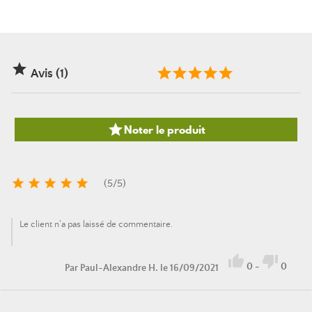

Avis (1)

Noter le produit





(
5
/
5
)
Le client n'a pas laissé de commentaire.


0
-
0
Par
Paul-Alexandre H.
le 16/09/2021