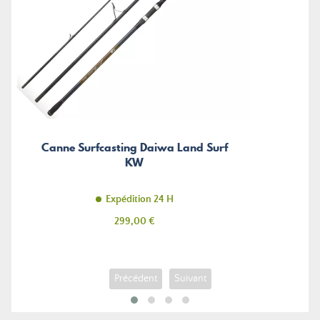
Canne Surfcasting Daiwa Land Surf
KW
Expédition 24 H
Prix
299,00 €
Précédent
Suivant