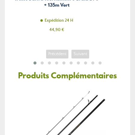
+ 135m Vert
Expédition 24 H
Prix
44,90 €
Précédent
Suivant
Produits Complémentaires