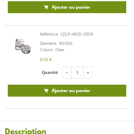
Ajouter au panier
Référence : LDLP-4920-21109
Diamètre : 40/100
Coloris : Clear
8,05 €
Quantité
remove
add
Ajouter au panier
Description