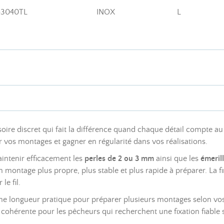
43040TL
INOX
L
soire discret qui fait la différence quand chaque détail compte a
er vos montages et gagner en régularité dans vos réalisations.
aintenir efficacement les
perles de 2 ou 3 mm
ainsi que les
émeril
un montage plus propre, plus stable et plus rapide à préparer. La f
le fil.
e longueur pratique pour préparer plusieurs montages selon vos 
on cohérente pour les pêcheurs qui recherchent une fixation fiable