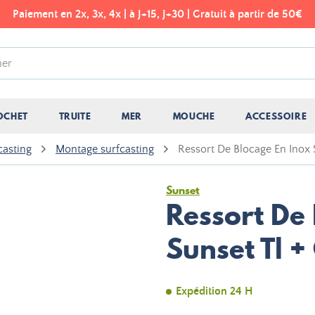
Paiement en 2x, 3x, 4x | à J+15, J+30 | Gratuit à partir de 50€
OCHET
TRUITE
MER
MOUCHE
ACCESSOIRE
casting
Montage surfcasting
Ressort De Blocage En Inox 
Sunset
Ressort De
Sunset Tl +
Expédition 24 H