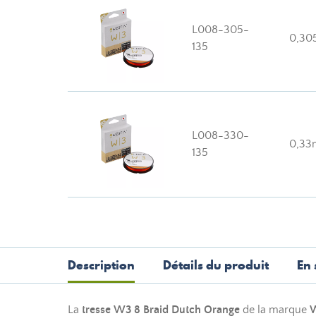
L008-305-
0,3
135
L008-330-
0,3
135
Description
Détails du produit
En 
La
tresse W3 8 Braid Dutch Orange
de la marque
W