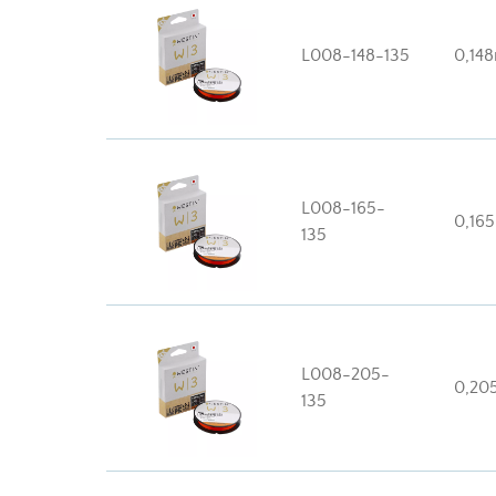
L008-148-135
0,14
L008-165-
0,16
135
L008-205-
0,2
135