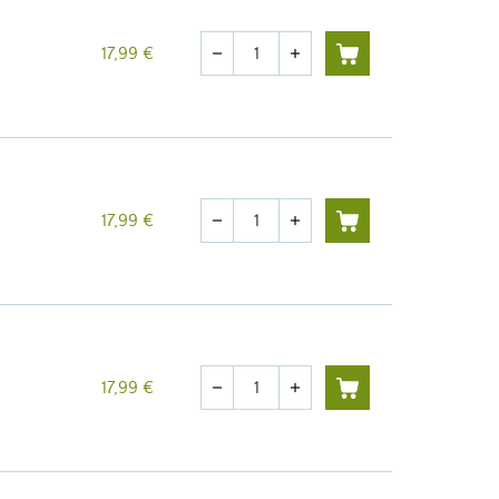
Quantité
17,99 €
remove
add
Quantité
17,99 €
remove
add
Quantité
17,99 €
remove
add