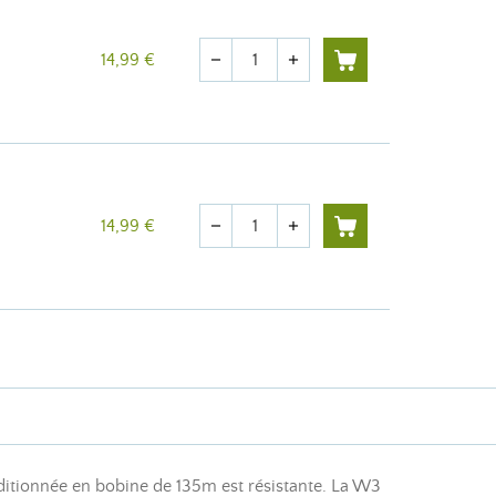
Quantité
14,99 €
remove
add
Quantité
14,99 €
remove
add
nditionnée en bobine de 135m est résistante. La W3