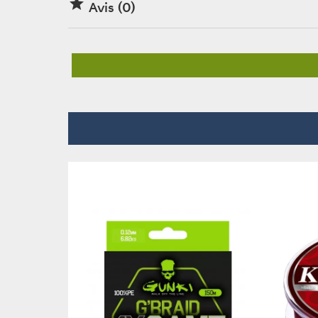

Avis (0)