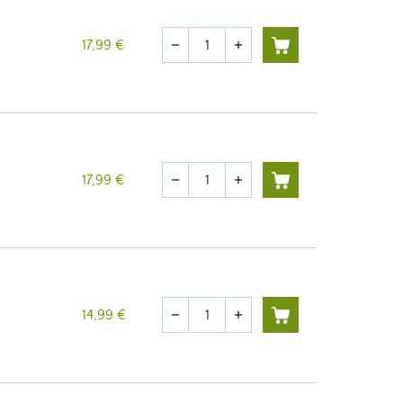
Quantité
17,99 €
remove
add
Quantité
17,99 €
remove
add
Quantité
14,99 €
remove
add