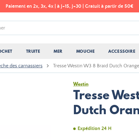
Paiement en 2x, 3x, 4x | à J+15, J+30 | Gratuit à partir de 50€
OCHET
TRUITE
MER
MOUCHE
ACCESSOIRE
êche des carnassiers
Tresse Westin W3 8 Braid Dutch Orang
Westin
Tresse Wes
Dutch Ora
Expédition 24 H