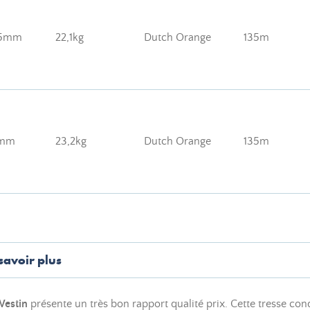
05mm
22,1kg
Dutch Orange
135m
3mm
23,2kg
Dutch Orange
135m
savoir plus
estin
présente un très bon rapport qualité prix. Cette tresse co