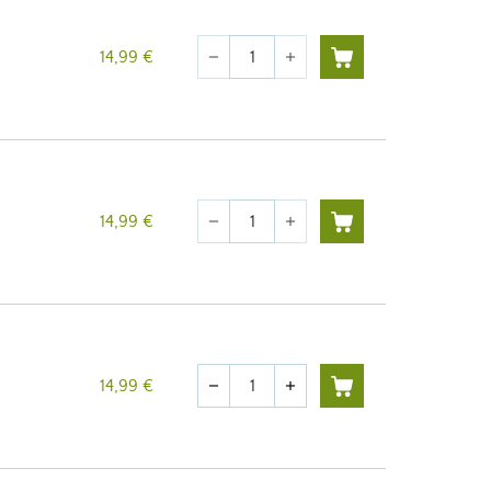
Quantité
14,99 €
remove
add
Quantité
14,99 €
remove
add
Quantité
14,99 €
remove
add