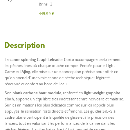
Brins : 2
449,99 €
Description
La
canne spinning Graphiteleader Corto
accompagne parfaitement
les pêches fines où chaque touche compte. Pensée pour le
Light
Game
et l’
Ajing
, elle mise sur une conception précise pour offrir ce
qu’on attend d’une vraie canne de pêche technique : légèreté,
réactivité et confort au bord de l’eau.
Son
blank carbone haut module
, renforcé en
light weight graphite
cloth
, apporte un équilibre très intéressant entre nervosité et maîtrise.
Sur les animations les plus délicates comme sur les rappels plus
appuyés, la sensation reste directe et franche. Les
guides SiC-S à
cadre titane
participent à la qualité de glisse et à la précision des
lancers, tout en valorisant les performances de la canne dans les
pêches légères. L’action
Extra-Fast / Fast
permet de ressentir