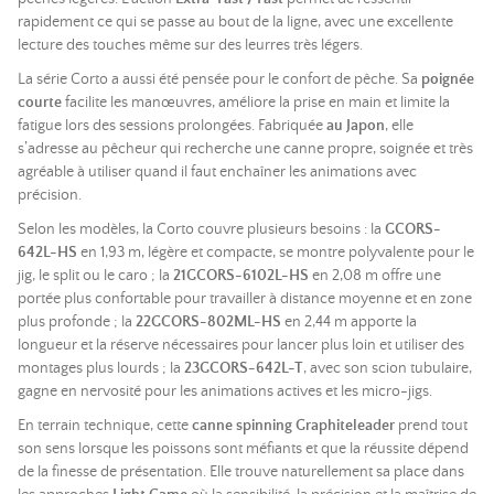
rapidement ce qui se passe au bout de la ligne, avec une excellente
lecture des touches même sur des leurres très légers.
La série Corto a aussi été pensée pour le confort de pêche. Sa
poignée
courte
facilite les manœuvres, améliore la prise en main et limite la
fatigue lors des sessions prolongées. Fabriquée
au Japon
, elle
s’adresse au pêcheur qui recherche une canne propre, soignée et très
agréable à utiliser quand il faut enchaîner les animations avec
précision.
Selon les modèles, la Corto couvre plusieurs besoins : la
GCORS-
642L-HS
en 1,93 m, légère et compacte, se montre polyvalente pour le
jig, le split ou le caro ; la
21GCORS-6102L-HS
en 2,08 m offre une
portée plus confortable pour travailler à distance moyenne et en zone
plus profonde ; la
22GCORS-802ML-HS
en 2,44 m apporte la
longueur et la réserve nécessaires pour lancer plus loin et utiliser des
montages plus lourds ; la
23GCORS-642L-T
, avec son scion tubulaire,
gagne en nervosité pour les animations actives et les micro-jigs.
En terrain technique, cette
canne spinning Graphiteleader
prend tout
son sens lorsque les poissons sont méfiants et que la réussite dépend
de la finesse de présentation. Elle trouve naturellement sa place dans