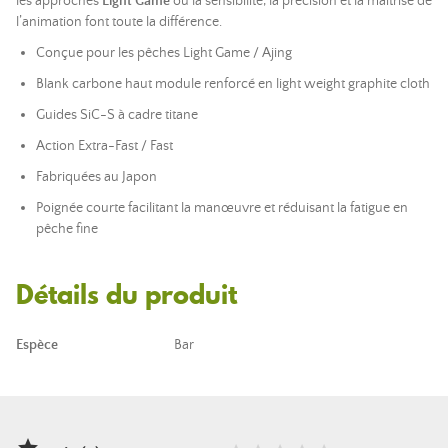
les approches
Light Game
où la sensibilité, la précision et la maîtrise de
l’animation font toute la différence.
Conçue pour les pêches Light Game / Ajing
Blank carbone haut module renforcé en light weight graphite cloth
Guides SiC-S à cadre titane
Action Extra-Fast / Fast
Fabriquées au Japon
Poignée courte facilitant la manœuvre et réduisant la fatigue en
pêche fine
Détails du produit
Espèce
Bar