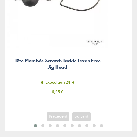
Tête Plombée Scratch Tackle Texas Free
Jig Head
Expédition 24 H
Prix
6,95 €
Précédent
Suivant