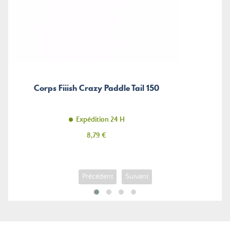
Corps Fiiish Crazy Paddle Tail 150
Expédition 24 H
Prix
8,79 €
Précédent
Suivant