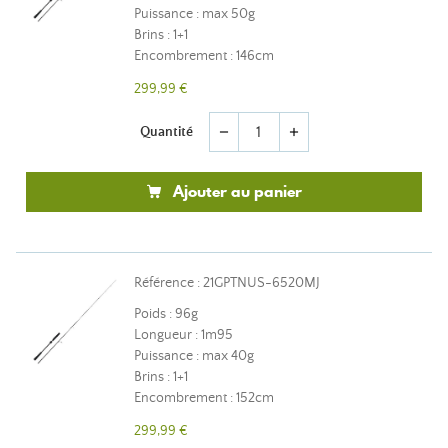
Puissance : max 50g
Brins : 1+1
Encombrement : 146cm
299,99 €
Quantité
remove
add
Ajouter au panier
Référence : 21GPTNUS-6520MJ
Poids : 96g
Longueur : 1m95
Puissance : max 40g
Brins : 1+1
Encombrement : 152cm
299,99 €