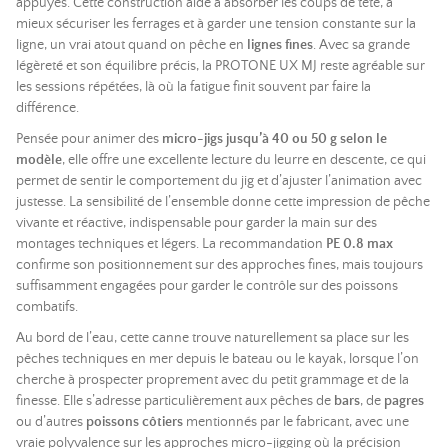
appuyés. Cette construction aide à absorber les coups de tête, à
mieux sécuriser les ferrages et à garder une tension constante sur la
ligne, un vrai atout quand on pêche en
lignes fines
. Avec sa grande
légèreté et son équilibre précis, la PROTONE UX MJ reste agréable sur
les sessions répétées, là où la fatigue finit souvent par faire la
différence.
Pensée pour animer des
micro-jigs jusqu’à 40 ou 50 g selon le
modèle
, elle offre une excellente lecture du leurre en descente, ce qui
permet de sentir le comportement du jig et d’ajuster l’animation avec
justesse. La sensibilité de l’ensemble donne cette impression de pêche
vivante et réactive, indispensable pour garder la main sur des
montages techniques et légers. La recommandation
PE 0.8 max
confirme son positionnement sur des approches fines, mais toujours
suffisamment engagées pour garder le contrôle sur des poissons
combatifs.
Au bord de l’eau, cette canne trouve naturellement sa place sur les
pêches techniques en mer depuis le bateau ou le kayak, lorsque l’on
cherche à prospecter proprement avec du petit grammage et de la
finesse. Elle s’adresse particulièrement aux pêches de
bars
, de
pagres
ou d’autres
poissons côtiers
mentionnés par le fabricant, avec une
vraie polyvalence sur les approches micro-jigging où la précision