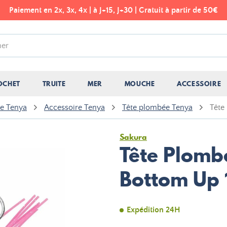
Paiement en 2x, 3x, 4x | à J+15, J+30 | Gratuit à partir de 50€
OCHET
TRUITE
MER
MOUCHE
ACCESSOIRE
e Tenya
Accessoire Tenya
Tête plombée Tenya
Tête
Sakura
Tête Plomb
Bottom Up
Expédition 24H