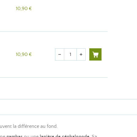
10,90 €
Quantité
10,90 €
remove
add
uvent la différence au fond.
une
gambas
ou une
lanière de céphalopode
. Sa