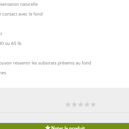
ésentation naturelle
de contact avec le fond
t
40 ou 65 lb.
uvoir ressentir les substrats présents au fond
mes

Noter le produit