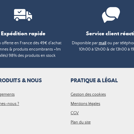
Expédition rapide
Service client réacti
n offerte en France dès 49€ d’achat
Disponible par
mail
ou par téléphon
annes & produits encombrants +1m
10h00 à 12h00 & de 13h00 à 1
lés) 98% des produits en stock
RODUITS & NOUS
PRATIQUE & LÉGAL
gements
Gestion des cookies
es-nous ?
Mentions légales
CGV
Plan du site