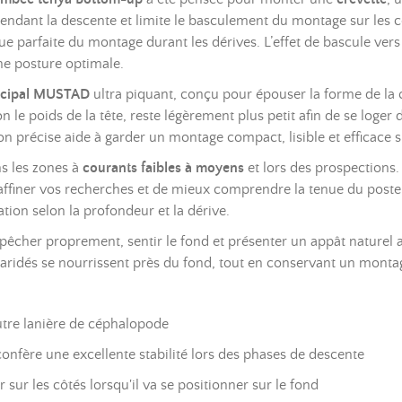
pendant la descente et limite le basculement du montage sur les cô
ue parfaite du montage durant les dérives. L’effet de bascule vers
ne posture optimale.
ncipal MUSTAD
ultra piquant, conçu pour épouser la forme de la cr
n le poids de la tête, reste légèrement plus petit afin de se loger 
on précise aide à garder un montage compact, lisible et efficace s
s les zones à
courants faibles à moyens
et lors des prospections.
’affiner vos recherches et de mieux comprendre la tenue du pos
tion selon la profondeur et la dérive.
 pêcher proprement, sentir le fond et présenter un appât naturel 
aridés se nourrissent près du fond, tout en conservant un montage
tre lanière de céphalopode
confère une excellente stabilité lors des phases de descente
 sur les côtés lorsqu'il va se positionner sur le fond