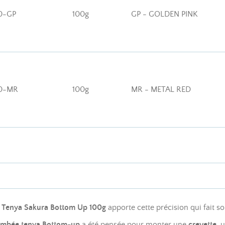
0-GP
100g
GP - GOLDEN PINK
0-MR
100g
MR - METAL RED
 Tenya Sakura Bottom Up 100g
apporte cette précision qui fait so
lombée tenya Bottom-up
a été pensée pour monter une
crevette
, 