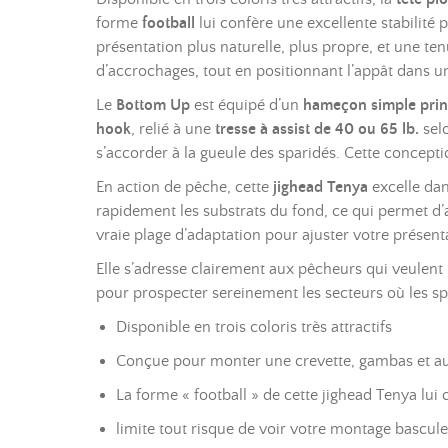
forme
football
lui confère une excellente stabilité 
présentation plus naturelle, plus propre, et une ten
d’accrochages, tout en positionnant l’appât dans u
Le
Bottom Up
est équipé d’un
hameçon simple pri
hook
, relié à une
tresse à assist de 40 ou 65 lb.
selo
s’accorder à la gueule des sparidés. Cette concepti
En action de pêche, cette
jighead Tenya
excelle dan
rapidement les substrats du fond, ce qui permet d
vraie plage d’adaptation pour ajuster votre présenta
Elle s’adresse clairement aux pêcheurs qui veulent
pour prospecter sereinement les secteurs où les sp
Disponible en trois coloris très attractifs
Conçue pour monter une crevette, gambas et au
La forme « football » de cette jighead Tenya lui 
limite tout risque de voir votre montage basculer