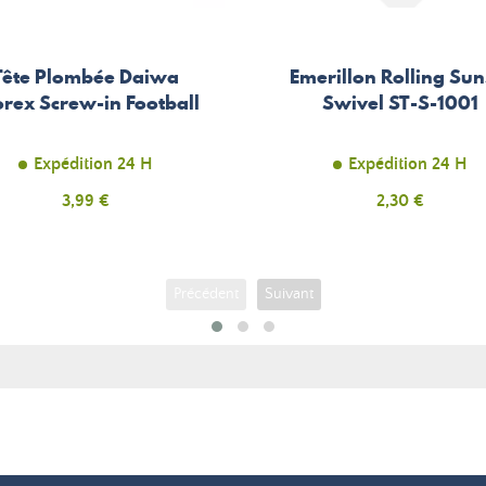
Tête Plombée Daiwa
Emerillon Rolling Sun
rex Screw-in Football
Swivel ST-S-1001
Expédition 24 H
Expédition 24 H
Prix
3,99 €
Prix
2,30 €
Précédent
Suivant