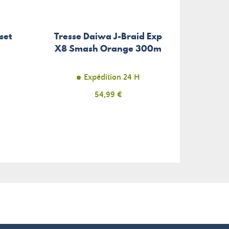
set
Tresse Daiwa J-Braid Exp
Têt
X8 Smash Orange 300m
Ulti
Expédition 24 H
Indi
Prix
54,99 €