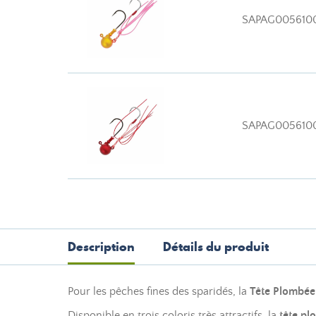
SAPAG005610
SAPAG005610
Description
Détails du produit
Pour les pêches fines des sparidés, la
Tête Plombée
Disponible en trois coloris très attractifs, la
tête p