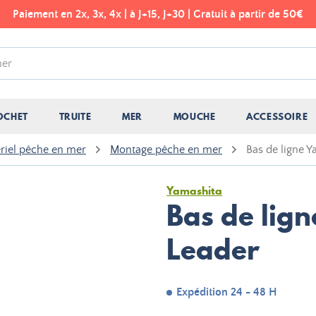
Paiement en 2x, 3x, 4x | à J+15, J+30 | Gratuit à partir de 50€
OCHET
TRUITE
MER
MOUCHE
ACCESSOIRE
riel pêche en mer
Montage pêche en mer
Bas de ligne 
Yamashita
Bas de lig
Leader
Expédition 24 - 48 H