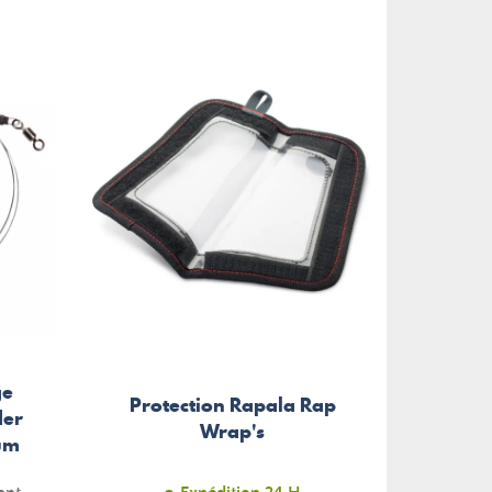
ge
Protection Rapala Rap
der
Mini
Wrap's
ium