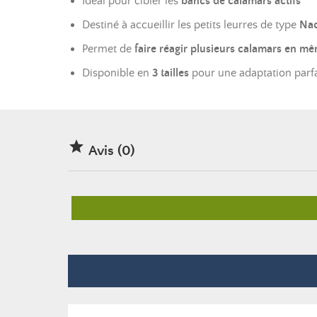
Idéal pour cibler les
bancs de calamars actifs
Destiné à accueillir les petits leurres de type
Nao
Permet de
faire réagir plusieurs calamars en m
Disponible en
3 tailles
pour une adaptation parfa

Avis (0)