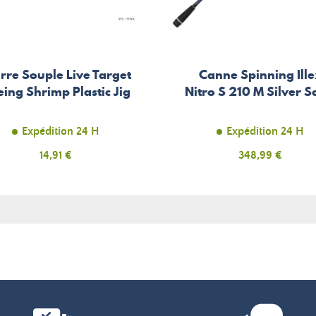
rre Souple Live Target
Canne Spinning Ille
eing Shrimp Plastic Jig
Nitro S 210 M Silver S
Expédition 24 H
Expédition 24 H
Prix
14,91 €
Prix
348,99 €