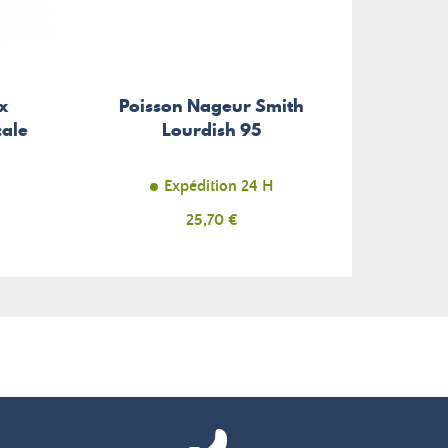
x
Poisson Nageur Smith
cale
Lourdish 95
Expédition 24 H
Prix
25,70 €