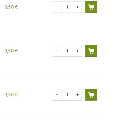
Quantité
9,50 €
remove
add
Quantité
9,50 €
remove
add
Quantité
9,50 €
remove
add