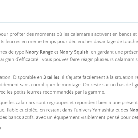
our profiter des moments où les calamars s’activent en bancs e
tits leurres en même temps pour déclencher davantage de touches 
urres de type
Naory Range
et
Naory Squish
, en gardant une présen
i gain d’efficacité : vous pouvez faire réagir plusieurs calamar
tation. Disponible en
3 tailles
, il s’ajuste facilement à la situation
apidement sans compliquer le montage. On reste sur un bas de li
avec les petits leurres recommandés par la gamme.
que les calamars sont regroupés et répondent bien à une présentat
e, fiable et ciblée, en restant dans l’univers Yamashita et des
Nao
r des bancs actifs, avec un équipement visiblement pensé pour ce
s