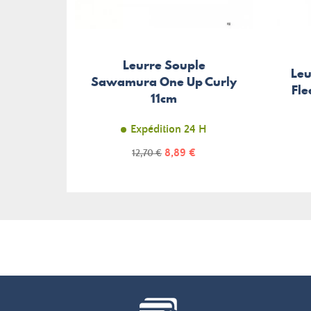
Leurre Souple
Leu
Sawamura One Up Curly
Fle
11cm
Expédition 24 H
Prix
Prix
8,89 €
12,70 €
de
base