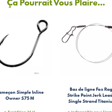
Ça Pourrait Vous Plaire...
Bas de ligne Fox Ra
ameçon Simple Inline
Strike Point Jerk Lea
Owner S75 M
Single Strand Titan