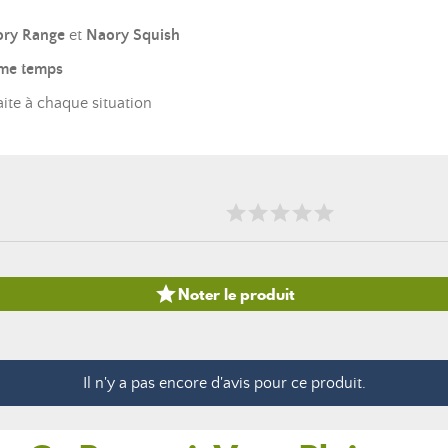
ry Range
et
Naory Squish
ême temps
ite à chaque situation

Noter le produit
Il n'y a pas encore d'avis pour ce produit.