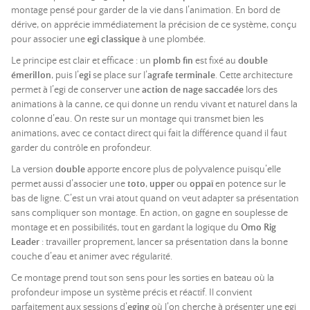
montage pensé pour garder de la vie dans l’animation. En bord de
dérive, on apprécie immédiatement la précision de ce système, conçu
pour associer une
egi classique
à une plombée.
Le principe est clair et efficace : un
plomb fin
est fixé au
double
émerillon
, puis l’
egi
se place sur l’
agrafe terminale
. Cette architecture
permet à l’egi de conserver une
action de nage saccadée
lors des
animations à la canne, ce qui donne un rendu vivant et naturel dans la
colonne d’eau. On reste sur un montage qui transmet bien les
animations, avec ce contact direct qui fait la différence quand il faut
garder du contrôle en profondeur.
La version
double
apporte encore plus de polyvalence puisqu’elle
permet aussi d’associer une
toto
,
upper
ou
oppaï
en potence sur le
bas de ligne. C’est un vrai atout quand on veut adapter sa présentation
sans compliquer son montage. En action, on gagne en souplesse de
montage et en possibilités, tout en gardant la logique du
Omo Rig
Leader
: travailler proprement, lancer sa présentation dans la bonne
couche d’eau et animer avec régularité.
Ce montage prend tout son sens pour les sorties en bateau où la
profondeur impose un système précis et réactif. Il convient
parfaitement aux sessions d’
eging
où l’on cherche à présenter une egi