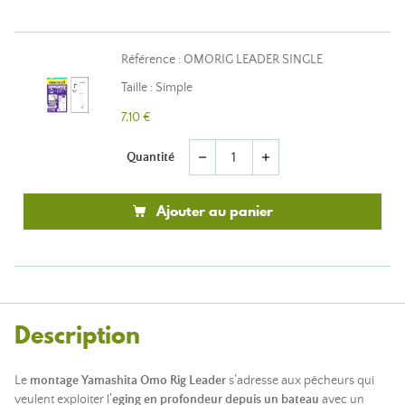
Référence : OMORIG LEADER SINGLE
Taille : Simple
7,10 €
Quantité
remove
add
Ajouter au panier
Description
Le
montage Yamashita Omo Rig Leader
s’adresse aux pêcheurs qui
veulent exploiter l’
eging en profondeur depuis un bateau
avec un