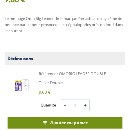
Le montage Omo Rig Leader de la marque Yamashita, un système de
potence parfait pour prospecter les céphalopodes près du fond dans
le courant.
Déclinaisons
Référence : OMORIG LEADER DOUBLE
Taille : Double
9,60 €
Quantité
remove
add
Ajouter au panier