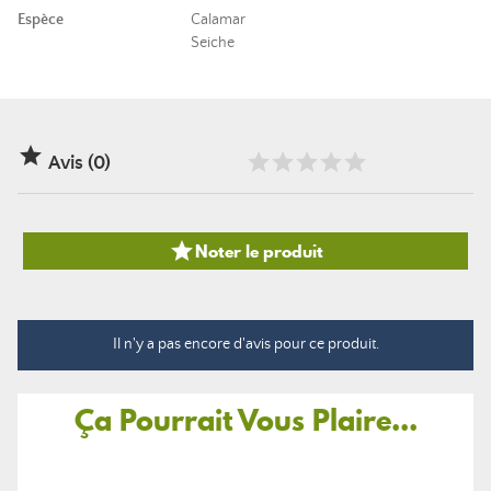
Espèce
Calamar
Seiche

Avis (0)

Noter le produit
Il n'y a pas encore d'avis pour ce produit.
Ça Pourrait Vous Plaire...