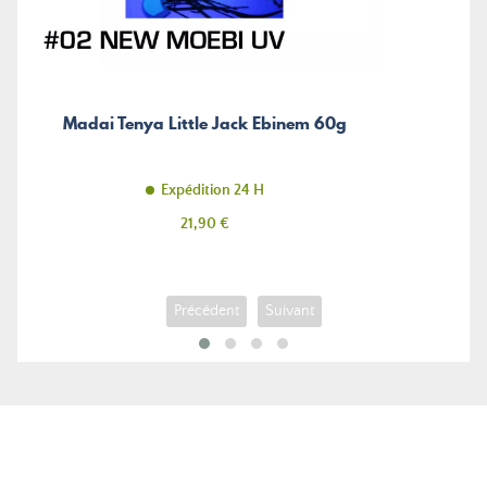
Madai Tenya Little Jack Ebinem 60g
Expédition 24 H
Prix
21,90 €
Précédent
Suivant