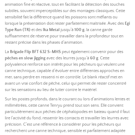
animation fine et réactive, tout en facilitant la détection des touches
subtiles, souvent imperceptibles sur des montages classiques. Cette
sensibilité fait la différence quand les poissons sont méfiants ou
lorsque la présentation doit rester parfaitement maîtrisée. Avec des
Egi
Type Run (TR)
et des
Ika Metal
jusqu’à
100 g
, la canne garde
suffisamment de réserve pour travailler dans la profondeur tout en
restant précise dans les phases d’animation.
La
Brigade Flip BFT 632 S-MHS
peut également convenir pour des
pêches en slow jigging
avec des leurres jusqu’à
60 g
. Cette
polyvalence renforce son intérêt pour les pêcheurs qui veulent une
canne technique, capable d’évoluer entre différentes approches en
mer, sans perdre en ressenti ni en contrôle. Le blank réactif met en
avant un vrai confort de pêche, celui qui permet de rester concentré
sur les sensations au lieu de lutter contre le matériel.
Sur les postes profonds, dans le courant ou lors d’animations lentes et
millimétrées, cette canne Tenryu prend tout son sens. Elle convient
particulièrement aux pêches de céphalopodes en bateau quand il faut
lire l’activité du fond, ressentir les contacts et travailler les leurres avec
précision. C’est une référence à considérer pour les pêcheurs qui
recherchent une canne technique, sensible et parfaitement adaptée