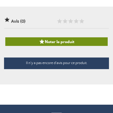

Avis (0)

Noter le produit
Il n'y a pas encore d'avis pour ce produit.