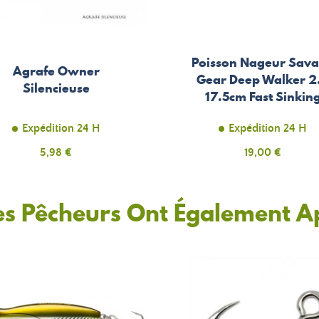
Poisson Nageur Sav
Agrafe Owner
Gear Deep Walker 2
Silencieuse
17.5cm Fast Sinkin
Expédition 24 H
Expédition 24 H
Prix
5,98 €
Prix
19,00 €
es Pêcheurs Ont Également A