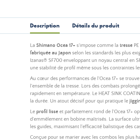
Description
Détails du produit
La
Shimano Ocea 17+
s'impose comme la
tresse
PE 
fabriquée au Japon
selon les standards les plus exig
Izanas® SF700 enveloppant un noyau central en SF6
une stabilité de profil même sous les contraintes l
Au cœur des performances de l'Ocea 17+ se trouve
l'ensemble de la tresse. Lors des combats prolongé
rapidement en température. Le HEAT SINK COATING di
la durée. Un atout décisif pour qui pratique le
jiggi
Le
profil lisse
et parfaitement rond de l'Ocea 17+ opt
d'emmêlement en bobine maîtrisés. La surface ultra-l
les guides, maximisant l'efficacité balistique des cas
Conçue pour se marier avec les combos les plus h