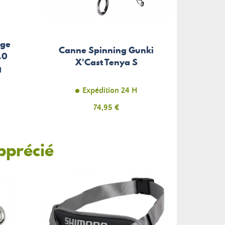
age
Canne Spinning Gunki
.0
X'Cast Tenya S
g
Expédition 24 H
Prix
74,95 €
pprécié