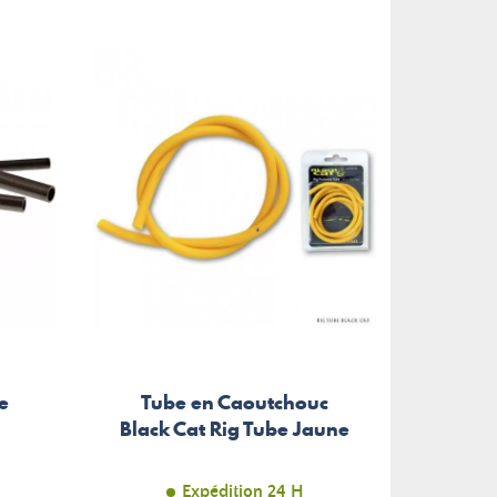
Ag
e
Tube en Caoutchouc
Sta
Black Cat Rig Tube Jaune
Expédition 24 H