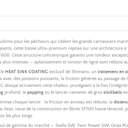
ultime pour les pêcheurs qui ciblent les grands carnassiers mar
eants, cette tresse ultra-premium repose sur une architecture à 17 
00. Cette structure concentrique garantit une rondeur exception
es plus intenses — aplatissement et torsion de ligne sont réduits 
 le
HEAT SINK COATING
exclusif de Shimano, un
traitement en s
s avec des poissons puissants, la friction générée au passage de
ssipe activement cette chaleur, protégeant à la fois l'intégrité
ng
profond, le
popping
ou le lancer-ramener de gros
stickbaits
en
imise chaque lancer : la friction en anneau est réduite, la
distan
isse, issue de la construction en fibres SF700 haute ténacité, per
ts les plus longs.
aut de gamme du marché — Stella SW, Twin Power SW, Ocea Plugge