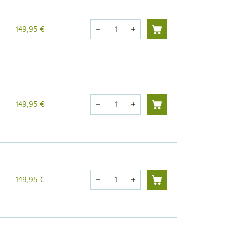
Quantité
149,95 €
remove
add
Quantité
149,95 €
remove
add
Quantité
149,95 €
remove
add