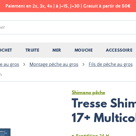
Paiement en 2x, 3x, 4x | à J+15, J+30 | Gratuit à partir de 50€
OCHET
TRUITE
MER
MOUCHE
ACCESSOIRE
e au gros
Montage pêche au gros
Fils de pêche au gros
m
Shimano pêche
Tresse Shi
17+ Multic