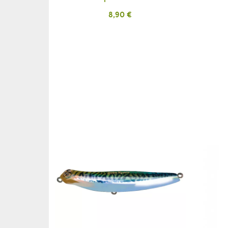
Prix
8,90 €