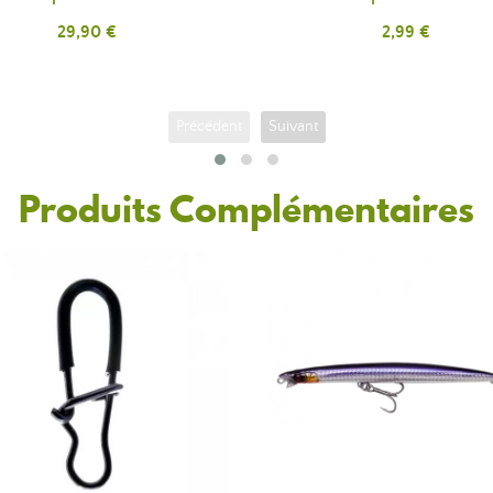
Prix
29,90 €
Prix
2,99 €
Précédent
Suivant
Produits Complémentaires