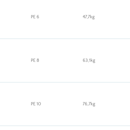
PE 6
47,7kg
PE 8
63,1kg
PE 10
76,7kg