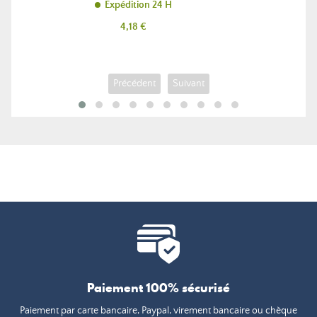
Expédition 24 H
Prix
4,18 €
Précédent
Suivant
Paiement 100% sécurisé
Paiement par carte bancaire, Paypal, virement bancaire ou chèque