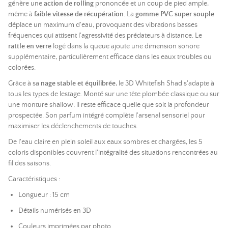
génère une
action de rolling
prononcée et un coup de pied ample,
même à
faible vitesse de récupération
. La
gomme PVC super souple
déplace un maximum d'eau, provoquant des vibrations basses
fréquences qui attisent l'agressivité des prédateurs à distance. Le
rattle en verre
logé dans la queue ajoute une dimension sonore
supplémentaire, particulièrement efficace dans les eaux troubles ou
colorées.
Grâce à sa
nage stable et équilibrée
, le 3D Whitefish Shad s'adapte à
tous les types de lestage. Monté sur une tête plombée classique ou sur
une monture shallow, il reste efficace quelle que soit la profondeur
prospectée. Son parfum intégré complète l'arsenal sensoriel pour
maximiser les déclenchements de touches.
De l'eau claire en plein soleil aux eaux sombres et chargées, les 5
coloris disponibles couvrent l'intégralité des situations rencontrées au
fil des saisons.
Caractéristiques :
Longueur : 15 cm
Détails numérisés en 3D
Couleurs imprimées par photo