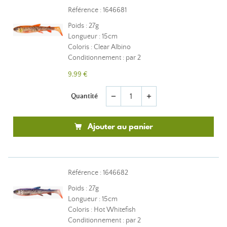
Référence : 1646681
Poids : 27g
Longueur : 15cm
Coloris : Clear Albino
Conditionnement : par 2
9,99 €
Quantité
remove
add
Ajouter au panier
Référence : 1646682
Poids : 27g
Longueur : 15cm
Coloris : Hot Whitefish
Conditionnement : par 2