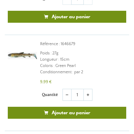
Ajouter au panier
Référence : 1646679
Poids : 27g
Longueur : 15cm
Coloris : Green Pearl
Conditionnement : par 2
9,99 €
Quantité
remove
add
Ajouter au panier