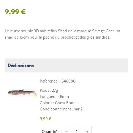
9,99 €
Le leurre souple 3D Whitefish Shad de la marque Savage Gear, un
shad de 15cm pour la pêche du brochet et des gros sandres.
Déclinaisons
Référence : 1646680
Poids : 27g
Longueur : 15cm
Coloris : Ghost Bone
Conditionnement : par 2
9,99 €
Quantité
remove
add