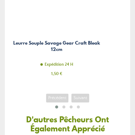
Leurre Souple Savage Gear Craft Bleak
12cm
Expédition 24 H
Prix
1,50 €
Précédent
Suivant
D'autres Pêcheurs Ont
Également Apprécié