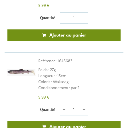
9,99 €
Quantité
remove
add
Ajouter au panier
Référence : 1646683
Poids : 27g
Longueur : 15cm
Coloris : Wakasagi
Conditionnement : par 2
9,99 €
Quantité
remove
add
Ajouter au panier