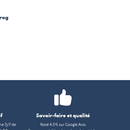
Frog
H
f
Savoir-faire et qualité
e 7j/7 de
Noté 4.7/5 sur Google Avis