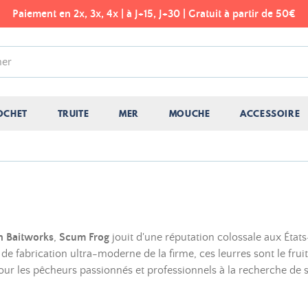
Paiement en 2x, 3x, 4x | à J+15, J+30 | Gratuit à partir de 50€
OCHET
TRUITE
MER
MOUCHE
ACCESSOIRE
n Baitworks
,
Scum Frog
jouit d'une réputation colossale aux États
 de fabrication ultra-moderne de la firme, ces leurres sont le f
ur les pêcheurs passionnés et professionnels à la recherche de s