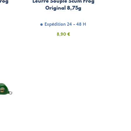
Frog
Leurre Souple Scum Frog
Original 8,75g
H
Expédition 24 - 48 H
Prix
8,90 €