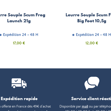
rre Souple Scum Frog
Leurre Souple Scum 
Launch 21g
Big Foot 10,5g
Expédition 24 - 48 H
Expédition 24 - 48 
Prix
Prix
17,00 €
12,00 €
Expédition rapide
Service client réacti
n offerte en France dès 49€ d’achat
Disponible par
mail
ou par téléphon