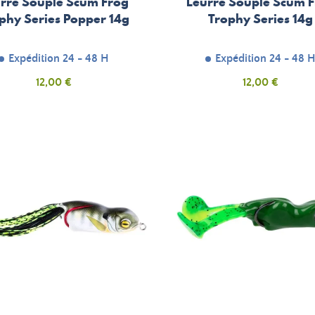
rre Souple Scum Frog
Leurre Souple Scum 
phy Series Popper 14g
Trophy Series 14g
Expédition 24 - 48 H
Expédition 24 - 48 
Prix
Prix
12,00 €
12,00 €