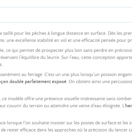
aillé pour les pêches à longue distance en surface. Dès les premi
te, une excellente stabilité en vol et une efficacité pensée pour
e, ce qui permet de prospecter plus loin sans perdre en précision
servant l’équilibre du leurre. Sur l’eau, cette conception appo
s.
tanément au ferrage. C’est un vrai plus lorsqu’un poisson engam
çon double parfaitement exposé
. On obtient ainsi une percussion
, ce modèle offre une présence visuelle intéressante sans tomber
aut couvrir du terrain ou atteindre une veine d’eau éloignée. L’
ha
ace lorsque l’on souhaite insister sur les postes de surface et le
e rester efficace dans les approches où la précision du lancer co