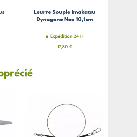
us
Leurre Souple Imakatsu
m
Dynagone Neo 10,1cm
Expédition 24 H
Prix
17,80 €
pprécié