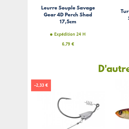
Leurre Souple Savage
Tur
Gear 4D Perch Shad
17,5cm
Expédition 24 H
Prix
6,79 €
D'autr
-2,33 €