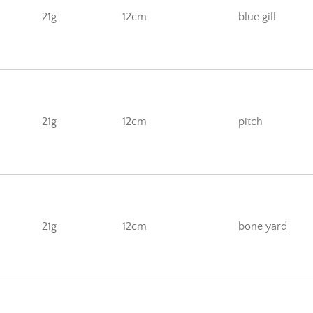
21g
12cm
blue gill
21g
12cm
pitch
21g
12cm
bone yard