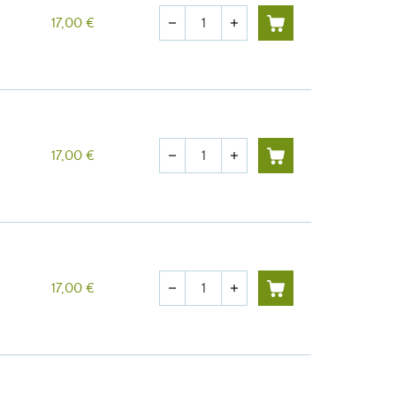
Quantité
17,00 €
remove
add
Quantité
17,00 €
remove
add
Quantité
17,00 €
remove
add