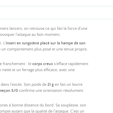
ers lancers, on retrouve ce qui fait la force d’une
 provoquer l’attaque au bon moment.
. L’
insert en tungstène placé sur la hampe de son
rte un comportement plus posé et une tenue propre,
e franchement : le
corps creux
s’efface rapidement
 nette et un ferrage plus efficace, avec une
 dans l’excès. Son poids de
21 g
en fait un leurre
meçon 5/0
confirme une orientation résolument
s zones à bonne distance du bord. Sa souplesse, son
mpte autant que la qualité de l’attaque. C’est un