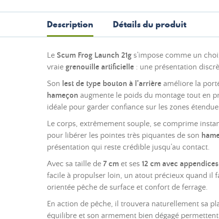
Description
Détails du produit
Le
Scum Frog Launch 21g
s’impose comme un choix t
vraie
grenouille artificielle
: une présentation discrè
Son
lest de type bouton à l’arrière
améliore la porté
hameçon
augmente le poids du montage tout en pré
idéale pour garder confiance sur les zones étendue
Le corps, extrêmement souple, se comprime instan
pour libérer les pointes très piquantes de son
hame
présentation qui reste crédible jusqu’au contact.
Avec sa taille de
7 cm
et ses
12 cm avec appendices
facile à propulser loin, un atout précieux quand il f
orientée pêche de surface et confort de ferrage.
En action de pêche, il trouvera naturellement sa pl
équilibre et son armement bien dégagé permettent d