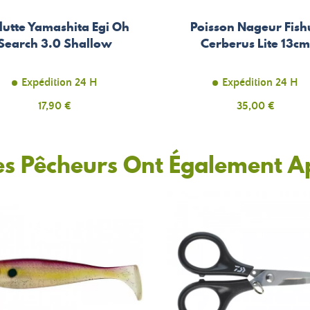
lutte Yamashita Egi Oh
Poisson Nageur Fish
Search 3.0 Shallow
Cerberus Lite 13c
Expédition 24 H
Expédition 24 H
Prix
17,90 €
Prix
35,00 €
es Pêcheurs Ont Également A