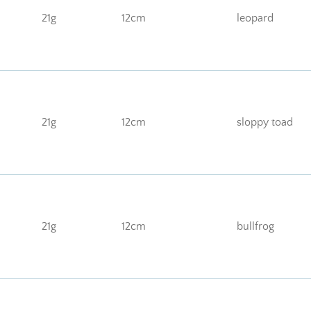
21g
12cm
leopard
21g
12cm
sloppy toad
21g
12cm
bullfrog