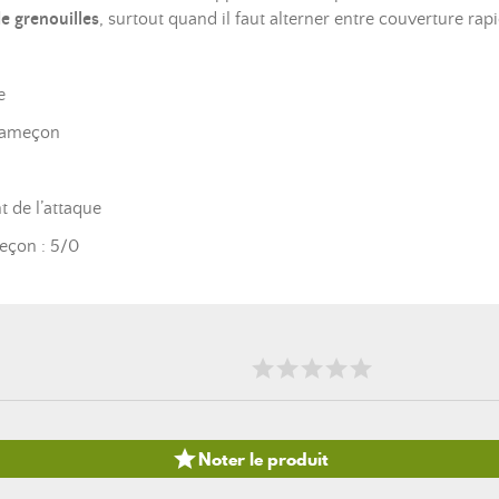
de grenouilles
, surtout quand il faut alterner entre couverture ra
e
 hameçon
 de l’attaque
meçon : 5/0

Noter le produit