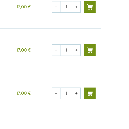
Quantité
17,00 €
remove
add
Quantité
17,00 €
remove
add
Quantité
17,00 €
remove
add