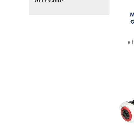
Accessoire
M
G
I