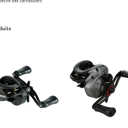
pêche des carnassiers
.
duits