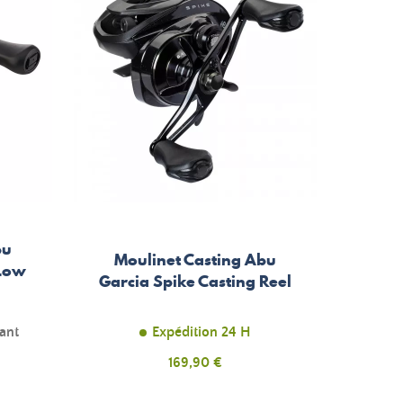
bu
Moulinet Casting Abu
 Low
Garcia Spike Casting Reel
tant
Expédition 24 H
Prix
169,90 €