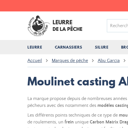
LEURRE
DE LA PÊCHE
LEURRE
CARNASSIERS
SILURE
BR
Accueil
Marques de pêche
Abu Garcia
Moulinet casting 
La marque propose depuis de nombreuses années 
pêcheurs avec des notamment des
modèles castin
Les différents points techniques de ce type de
moul
de roulements, un
frein
unique
Carbon Matrix Dra