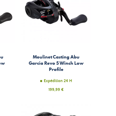
bu
Moulinet Casting Abu
Low
Garcia Revo 5 Winch Low
Profile
Expédition 24 H
Prix
199,99 €