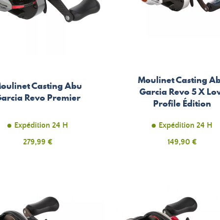
Moulinet Casting A
oulinet Casting Abu
Garcia Revo 5 X L
arcia Revo Premier
Profile Édition
Expédition 24 H
Expédition 24 H
Prix
Prix
279,99 €
149,90 €