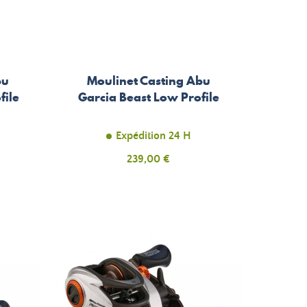
bu
Moulinet Casting Abu
file
Garcia Beast Low Profile
Expédition 24 H
Prix
239,00 €