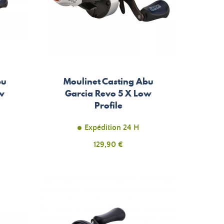
bu
Moulinet Casting Abu
ow
Garcia Revo 5 X Low
Profile
Expédition 24 H
Prix
129,90 €