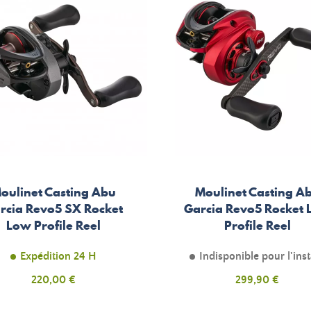
oulinet Casting Abu
Moulinet Casting A
rcia Revo5 SX Rocket
Garcia Revo5 Rocket
Low Profile Reel
Profile Reel
Expédition 24 H
Indisponible pour l'ins
Prix
Prix
220,00 €
299,90 €