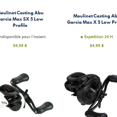
oulinet Casting Abu
Moulinet Casting A
arcia Max SX 5 Low
Garcia Max X 5 Low Pr
Profile
ndisponible pour l'instant
Expédition 24 H
Prix
Prix
94,99 €
84,99 €