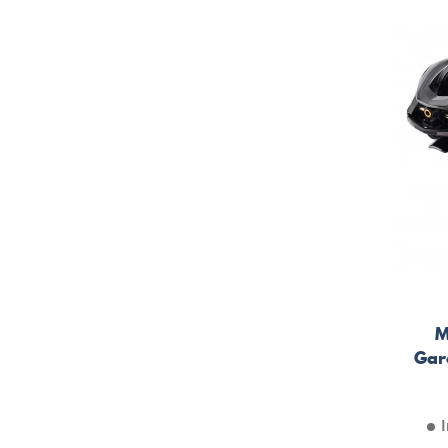
M
Gar
I