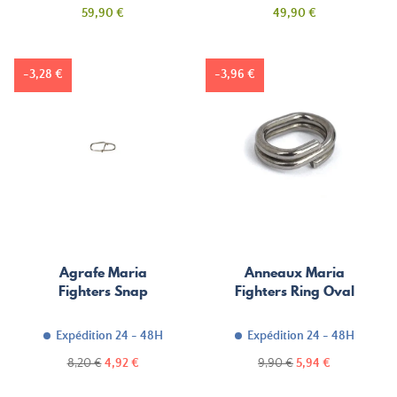
Prix
Prix
59,90 €
49,90 €
-3,28 €
-3,96 €
Agrafe Maria
Anneaux Maria
Fighters Snap
Fighters Ring Oval
Expédition 24 - 48H
Expédition 24 - 48H
Prix
Prix
Prix
Prix
8,20 €
4,92 €
9,90 €
5,94 €
de
de