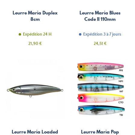
Leurre Maria Duplex
Leurre Maria Blues
8cm
Code II 110mm
Expédition 24 H
Expédition 3 à 7 jours
Prix
Prix
21,90 €
24,51 €
Leurre Maria Loaded
Leurre Maria Pop