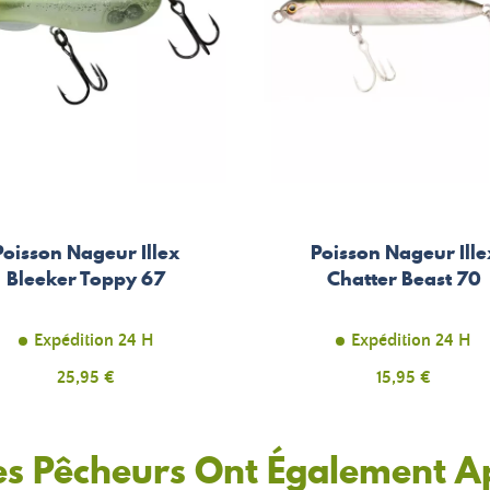
Poisson Nageur Illex
Poisson Nageur Ille
Bleeker Toppy 67
Chatter Beast 70
Expédition 24 H
Expédition 24 H
Prix
25,95 €
Prix
15,95 €
es Pêcheurs Ont Également A