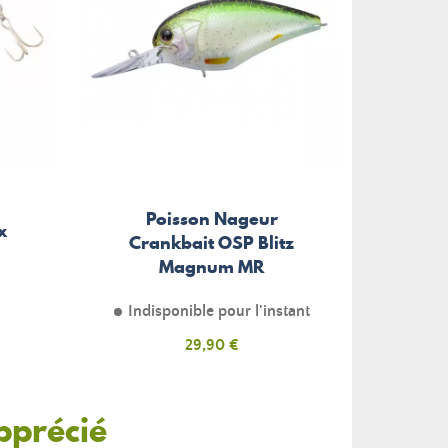
Poisson Nageur
x
Crankbait OSP Blitz
Magnum MR
Indisponible pour l'instant
Prix
29,90 €
pprécié