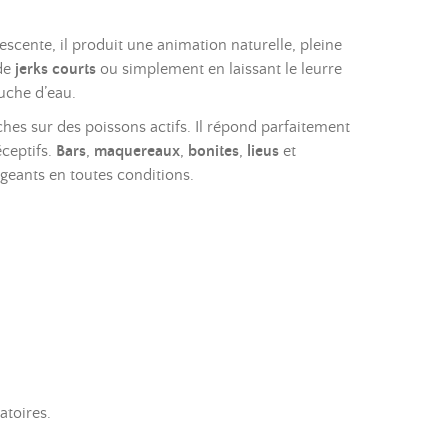
 descente, il produit une animation naturelle, pleine
 de
jerks courts
ou simplement en laissant le leurre
ouche d’eau.
hes sur des poissons actifs. Il répond parfaitement
éceptifs.
Bars
,
maquereaux
,
bonites
,
lieus
et
igeants en toutes conditions.
atoires.