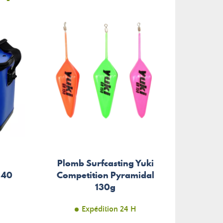
Plomb Surfcasting Yuki
Jig
 40
Competition Pyramidal
130g
Expédition 24 H