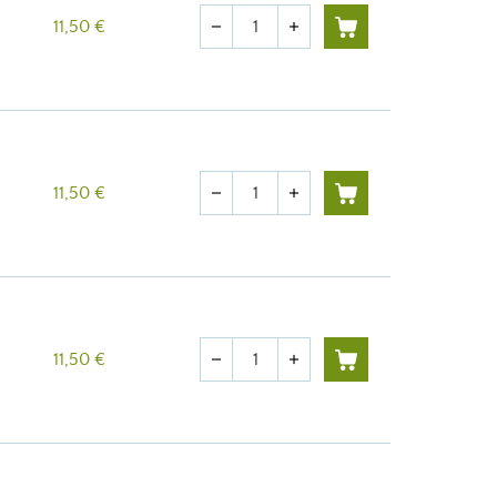
Quantité
11,50 €
remove
add
Quantité
11,50 €
remove
add
Quantité
11,50 €
remove
add