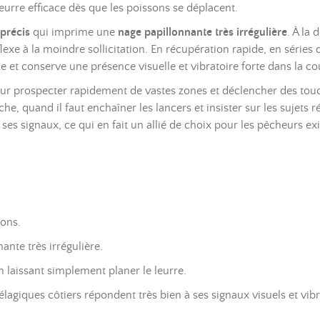
eurre efficace dès que les poissons se déplacent.
 précis
qui imprime une
nage papillonnante très irrégulière
. À la
exe à la moindre sollicitation. En récupération rapide, en séries
 et conserve une présence visuelle et vibratoire forte dans la c
pour prospecter rapidement de vastes zones et déclencher des touc
, quand il faut enchaîner les lancers et insister sur les sujets r
ses signaux, ce qui en fait un allié de choix pour les pêcheurs ex
sons.
ante très irrégulière.
n laissant simplement planer le leurre.
agiques côtiers répondent très bien à ses signaux visuels et vibr