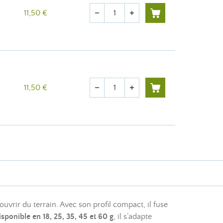
Quantité
11,50 €
remove
add
Quantité
11,50 €
remove
add
uvrir du terrain. Avec son profil compact, il fuse
isponible en 18, 25, 35, 45 et 60 g
, il s’adapte