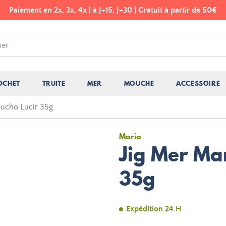
Paiement en 2x, 3x, 4x | à J+15, J+30 | Gratuit à partir de 50€
OCHET
TRUITE
MER
MOUCHE
ACCESSOIRE
Mucho Lucir 35g
Maria
Jig Mer Ma
35g
Expédition 24 H