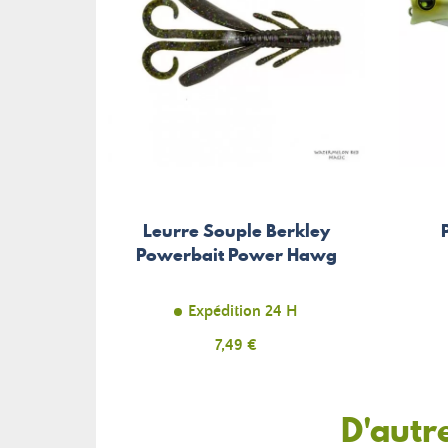
Leurre Souple Berkley
Powerbait Power Hawg
Expédition 24 H
Prix
7,49 €
D'autr