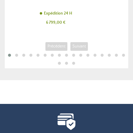
Expédition 24 H
Prix
6 799,00 €
Précédent
Suivant