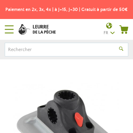
Paiement en 2x, 3x, 4x | à J+15, J+30 | Gratuit à partir de 50€
LEURRE
DE LA PÊCHE
FR