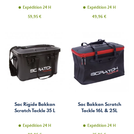
Expédition 24 H
Expédition 24 H
Prix
Prix
59,95 €
49,96 €
Sac Rigide Bakkan
Sac Bakkan Scratch
Scratch Tackle 35 L
Tackle 16L & 25L
Expédition 24 H
Expédition 24 H