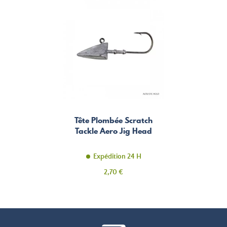
Tête Plombée Scratch
Tackle Aero Jig Head
Expédition 24 H
Prix
2,70 €