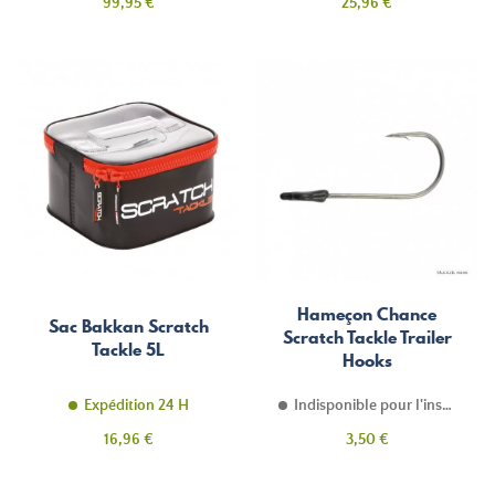
Prix
Prix
99,95 €
25,96 €
Hameçon Chance
Sac Bakkan Scratch
Scratch Tackle Trailer
Tackle 5L
Hooks
Expédition 24 H
Indisponible pour l'instant
Prix
Prix
16,96 €
3,50 €