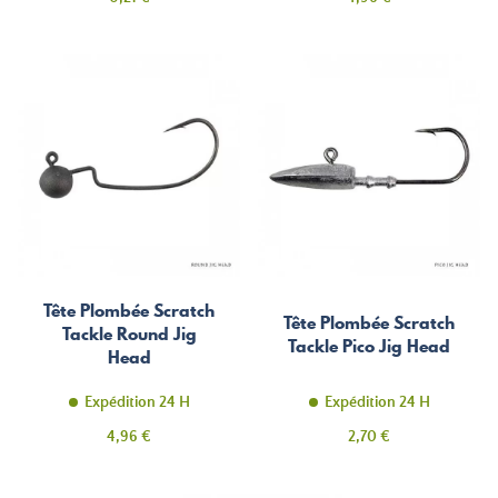
Tête Plombée Scratch
Tête Plombée Scratch
Tackle Round Jig
Tackle Pico Jig Head
Head
Expédition 24 H
Expédition 24 H
Prix
Prix
4,96 €
2,70 €