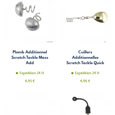
Plomb Additionnel
Cuillers
Scratch Tackle Mass
Additionnelles
Add
Scratch Tackle Quick
Colorado
Expédition 24 H
Expédition 24 H
Prix
Prix
4,95 €
4,96 €