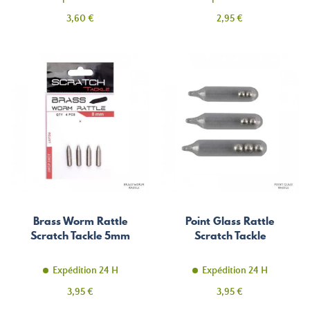
Prix
Prix
3,60 €
2,95 €
Brass Worm Rattle
Point Glass Rattle
Scratch Tackle 5mm
Scratch Tackle
Expédition 24 H
Expédition 24 H
Prix
Prix
3,95 €
3,95 €