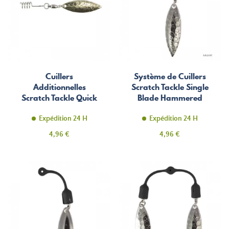
Cuillers
Système de Cuillers
Additionnelles
Scratch Tackle Single
Scratch Tackle Quick
Blade Hammered
Willow
Expédition 24 H
Expédition 24 H
Prix
Prix
4,96 €
4,96 €