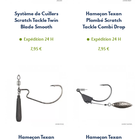
Système de Cuillers
Hameçon Texan
Scratch Tackle Twin
Plombé Scratch
Blade Smooth
Tackle Combi Drop
Expédition 24 H
Expédition 24 H
Prix
Prix
7,95 €
7,95 €
Hameçon Texan
Hameçon Texan