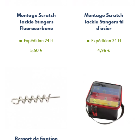
Montage Scratch
Montage Scratch
Tackle Stingers
Tackle Stingers fil
Fluorocarbone
d'acier
Expédition 24 H
Expédition 24 H
Prix
Prix
5,50 €
4,96 €
Ressort de fixation