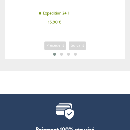
Expédition 24 H
Prix
15,90 €
Précédent
Suivant
Paiement 100% sécurisé