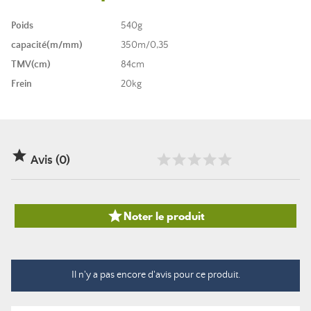
Poids
540g
capacité(m/mm)
350m/0,35
TMV(cm)
84cm
Frein
20kg

Avis (0)

Noter le produit
Il n'y a pas encore d'avis pour ce produit.