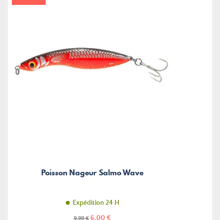
Poisson Nageur Salmo Wave
Expédition 24 H
Prix
Prix
6,00 €
9,99 €