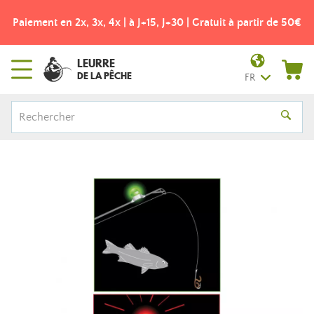
Paiement en 2x, 3x, 4x | à J+15, J+30 | Gratuit à partir de 50€
LEURRE
DE LA PÊCHE
FR