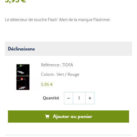
Le détecteur de touche Flash' Alert de la marque Flashmer.
Déclinaisons
Référence : TIDFA
Coloris : Vert / Rouge
5,95 €
Quantité
remove
add
Ajouter au panier