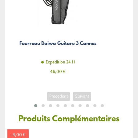
Fourreau Daiwa Guitare 3 Cannes
Expédition 24 H
Prix
46,00 €
Précédent
Suivant
Produits Complémentaires
-4,00 €