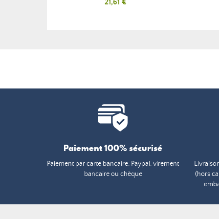
Prix
21,61 €
Paiement 100% sécurisé
Paiement par carte bancaire, Paypal, virement
Livraiso
bancaire ou chèque
(hors c
embal