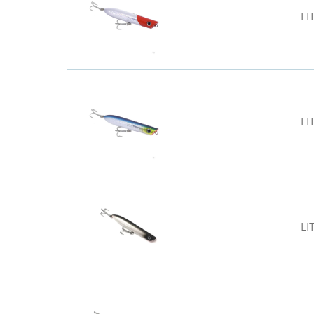
LI
LI
LI