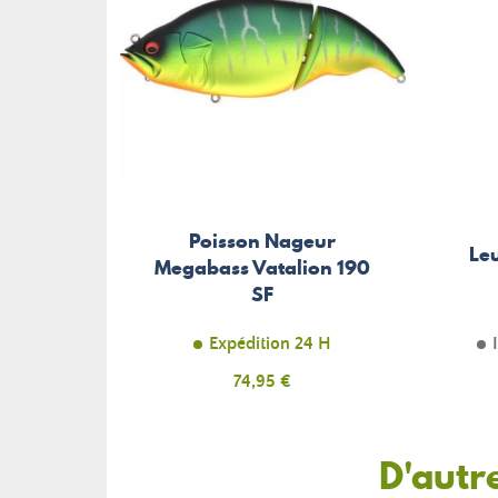
Poisson Nageur
Le
Megabass Vatalion 190
SF
Expédition 24 H
Prix
74,95 €
D'autr