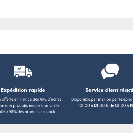
Expédition rapide
Service client réacti
n offerte en France dès 49€ d’achat
Disponible par
mail
ou par téléphon
annes & produits encombrants +1m
10h00 à 12h00 & de 13h00 à 1
lés) 98% des produits en stock