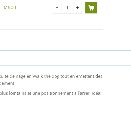
Quantité
17,50 €
remove
add
aculté de nage en Walk the dog tout en émettant des
idement.
lus lointains et une positionnement à l'arrêt, idéal