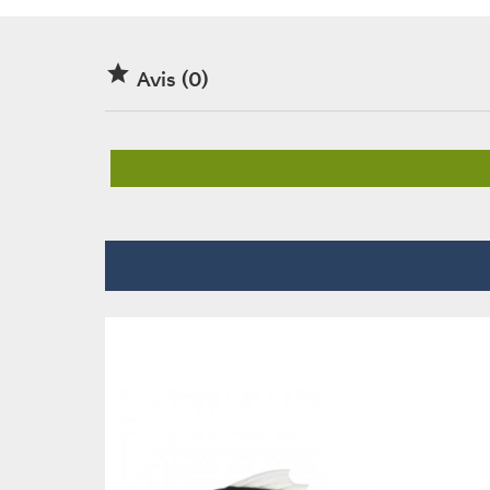

Avis (0)