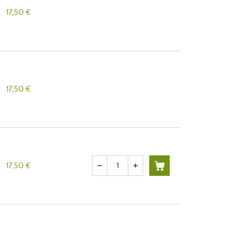
17,50 €
17,50 €
Quantité
17,50 €
remove
add