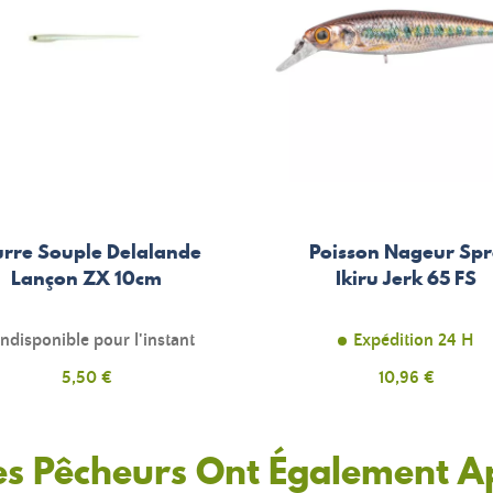
urre Souple Delalande
Poisson Nageur Sp
Lançon ZX 10cm
Ikiru Jerk 65 FS
Indisponible pour l'instant
Expédition 24 H
Prix
5,50 €
Prix
10,96 €
es Pêcheurs Ont Également A