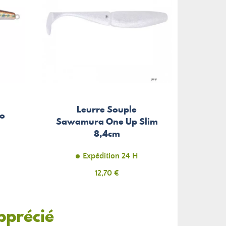
Leurre Souple
ro
Sawamura One Up Slim
8,4cm
Expédition 24 H
Prix
12,70 €
pprécié