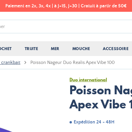
Paiement en 2x, 3x, 4x | à J+15, J+30 | Gratuit à partir de 50€
OCHET
TRUITE
MER
MOUCHE
ACCESSOIRE
s crankbait
Poisson Nageur Duo Realis Apex Vibe 100
Duo international
Poisson Na
Apex Vibe 
Expédition 24 - 48H