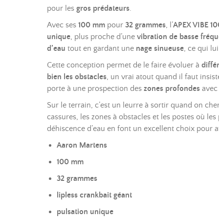
pour les
gros prédateurs
.
Avec ses
100 mm
pour
32 grammes
, l’
APEX VIBE 10
unique
, plus proche d’une
vibration de basse fréq
d’eau
tout en gardant une
nage sinueuse
, ce qui l
Cette conception permet de le faire évoluer à
diffé
bien les obstacles
, un vrai atout quand il faut in
porte à une prospection des
zones profondes
avec 
Sur le terrain, c’est un leurre à sortir quand on ch
cassures, les zones à obstacles et les postes où le
déhiscence d’eau en font un excellent choix pour att
Aaron Martens
100 mm
32 grammes
lipless crankbait géant
pulsation unique