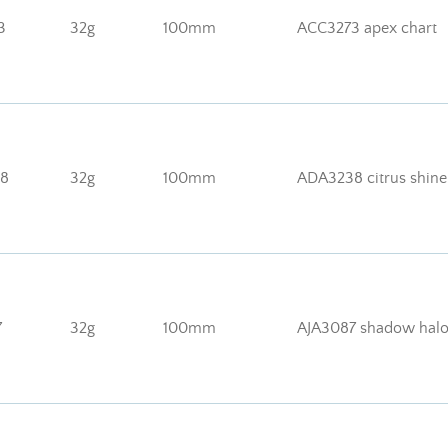
3
32g
100mm
ACC3273 apex chart
38
32g
100mm
ADA3238 citrus shine
7
32g
100mm
AJA3087 shadow hal