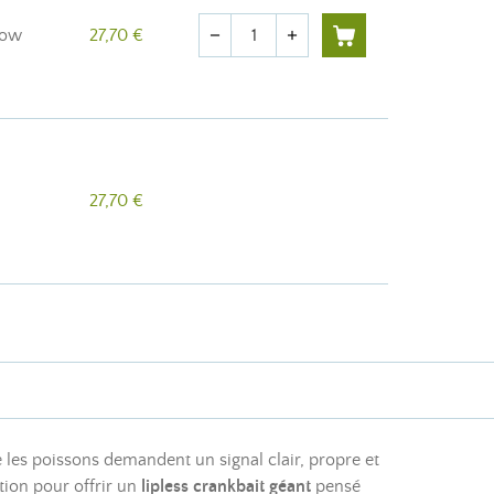
Quantité
now
27,70 €
remove
add
27,70 €
e les poissons demandent un signal clair, propre et
tion pour offrir un
lipless crankbait géant
pensé