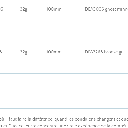
06
32g
100mm
DEA3006 ghost min
8
32g
100mm
DPA3268 bronze gill
ù il faut faire la différence, quand les conditions changent et qu
ns
et Duo, ce leurre concentre une vraie expérience de la compéti