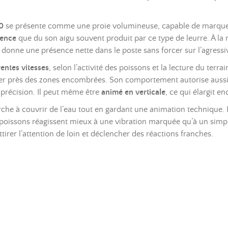
0
se présente comme une proie volumineuse, capable de marquer f
uence
que du son aigu souvent produit par ce type de leurre. À la 
ui donne une présence nette dans le poste sans forcer sur l’agressi
rentes vitesses
, selon l’activité des poissons et la lecture du terra
sister près des zones encombrées. Son comportement autorise auss
précision. Il peut même être
animé en verticale
, ce qui élargit en
erche à couvrir de l’eau tout en gardant une animation technique. 
s poissons réagissent mieux à une vibration marquée qu’à un simpl
irer l’attention de loin et déclencher des réactions franches.