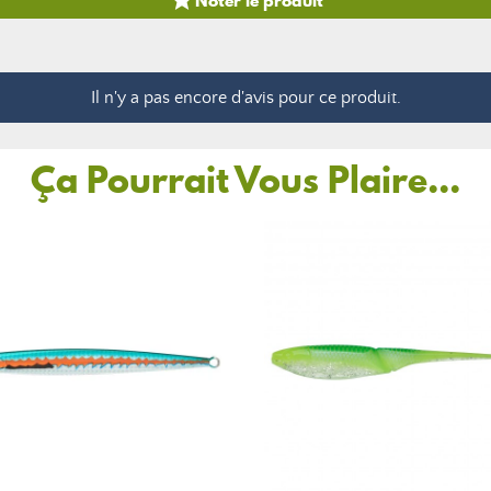

Il n'y a pas encore d'avis pour ce produit.
Ça Pourrait Vous Plaire...