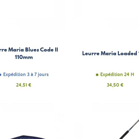
rre Maria Blues Code II
Leurre Maria Loaded
110mm
Expédition 3 à 7 jours
Expédition 24 H
Prix
Prix
24,51 €
34,50 €