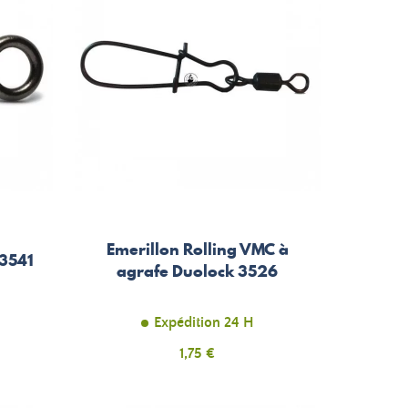
Emerillon Rolling VMC à
 3541
agrafe Duolock 3526
Expédition 24 H
Prix
1,75 €