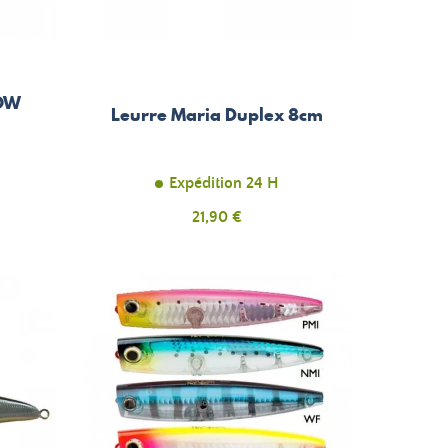
TOW
Leurre Maria Duplex 8cm
Expédition 24 H
Prix
21,90 €