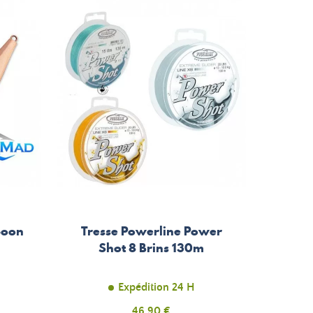
poon
Tresse Powerline Power
Shot 8 Brins 130m
Expédition 24 H
Prix
46,90 €