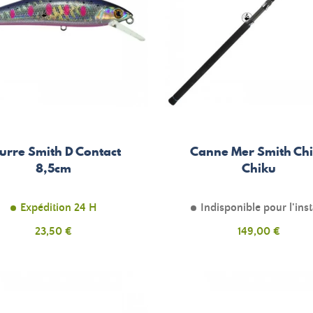
urre Smith D Contact
Canne Mer Smith Ch
8,5cm
Chiku
Expédition 24 H
Indisponible pour l'ins
Prix
Prix
23,50 €
149,00 €