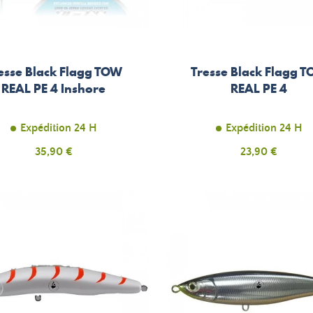
esse Black Flagg TOW
Tresse Black Flagg 
REAL PE 4 Inshore
REAL PE 4
Expédition 24 H
Expédition 24 H
Prix
Prix
35,90 €
23,90 €