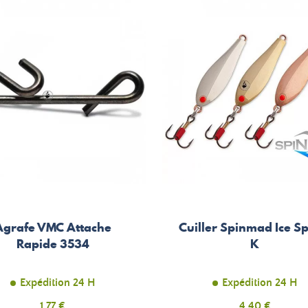
Agrafe VMC Attache
Cuiller Spinmad Ice S
Rapide 3534
K
Expédition 24 H
Expédition 24 H
Prix
Prix
1,77 €
4,40 €