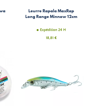
iwa
Leurre Rapala MaxRap
Long Range Minnow 12cm
Expédition 24 H
Prix
18,81 €