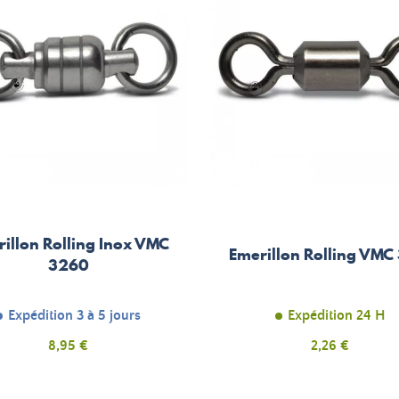
illon Rolling Inox VMC
Emerillon Rolling VMC
3260
Expédition 3 à 5 jours
Expédition 24 H
Prix
Prix
8,95 €
2,26 €