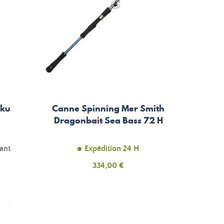
iku
Canne Spinning Mer Smith
Dragonbait Sea Bass 72 H
tant
Expédition 24 H
Prix
334,00 €