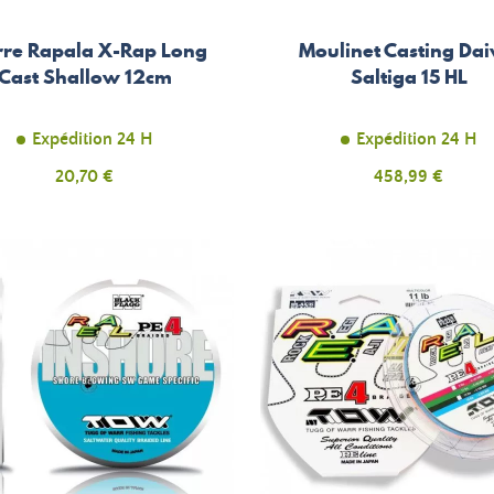
rre Rapala X-Rap Long
Moulinet Casting Da
Cast Shallow 12cm
Saltiga 15 HL
Expédition 24 H
Expédition 24 H
Prix
Prix
20,70 €
458,99 €