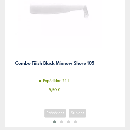
Combo Fiiish Black Minnow Shore 105
Expédition 24 H
Prix
9,50 €
Précédent
Suivant