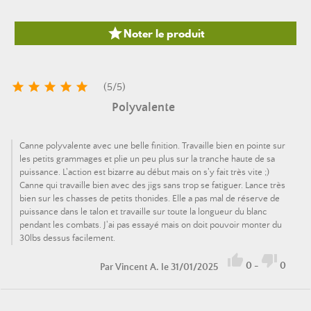

Noter le produit





(
5
/
5
)
Polyvalente
Canne polyvalente avec une belle finition. Travaille bien en pointe sur
les petits grammages et plie un peu plus sur la tranche haute de sa
puissance. L'action est bizarre au début mais on s'y fait très vite ;)
Canne qui travaille bien avec des jigs sans trop se fatiguer. Lance très
bien sur les chasses de petits thonides. Elle a pas mal de réserve de
puissance dans le talon et travaille sur toute la longueur du blanc
pendant les combats. J'ai pas essayé mais on doit pouvoir monter du
30lbs dessus facilement.


0
-
0
Par
Vincent A.
le 31/01/2025