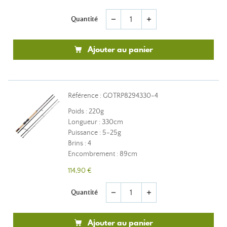
Quantité
remove
add
Ajouter au panier
Référence : GOTRP8294330-4
Poids : 220g
Longueur : 330cm
Puissance : 5-25g
Brins : 4
Encombrement : 89cm
114,90 €
Quantité
remove
add
Ajouter au panier