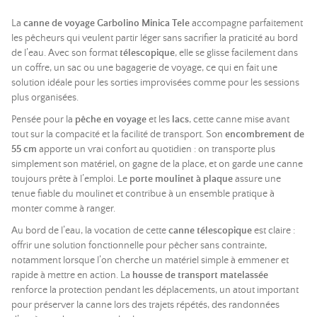
La
canne de voyage Garbolino Minica Tele
accompagne parfaitement
les pêcheurs qui veulent partir léger sans sacrifier la praticité au bord
de l’eau. Avec son format
télescopique
, elle se glisse facilement dans
un coffre, un sac ou une bagagerie de voyage, ce qui en fait une
solution idéale pour les sorties improvisées comme pour les sessions
plus organisées.
Pensée pour la
pêche en voyage
et les
lacs
, cette canne mise avant
tout sur la compacité et la facilité de transport. Son
encombrement de
55 cm
apporte un vrai confort au quotidien : on transporte plus
simplement son matériel, on gagne de la place, et on garde une canne
toujours prête à l’emploi. Le
porte moulinet à plaque
assure une
tenue fiable du moulinet et contribue à un ensemble pratique à
monter comme à ranger.
Au bord de l’eau, la vocation de cette
canne télescopique
est claire :
offrir une solution fonctionnelle pour pêcher sans contrainte,
notamment lorsque l’on cherche un matériel simple à emmener et
rapide à mettre en action. La
housse de transport matelassée
renforce la protection pendant les déplacements, un atout important
pour préserver la canne lors des trajets répétés, des randonnées