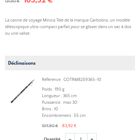
131,90 €
La canne de voyage Minica Tele de la marque Garbolino, un modèle
télescopique ultra-compact parfait pour se glisser dans un sac à dos
ou une valise.
Déclinaisons
Référence : GOTRM8259365-10
Poids : 190 g
Longueur : 365 cm
Puissance : max 30
Brins : 10
Encombrement : 55 cm
104,90 €
83,92 €
Quantité
remove
add