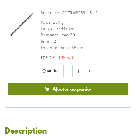
Référence : GOTRM8259445-12
Poids : 280 g
Longueur : 445 cm
Puissance : max 30
Brins : 12
Encombrement : 55 cm
131,90 €
105,52 €
Quantité
remove
add
Ajouter au panier
Description