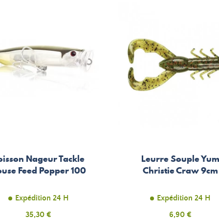
oisson Nageur Tackle
Leurre Souple Yu
use Feed Popper 100
Christie Craw 9cm
Expédition 24 H
Expédition 24 H
Prix
35,30 €
Prix
6,90 €