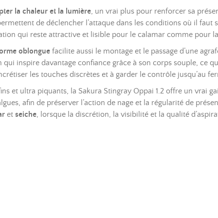
pter la chaleur et la lumière
, un vrai plus pour renforcer sa prése
permettent de déclencher l’attaque dans les conditions où il fau
ation qui reste attractive et lisible pour le calamar comme pour la
 forme oblongue
facilite aussi le montage et le passage d’une agra
on qui inspire davantage confiance grâce à son corps souple, ce qui
étiser les touches discrètes et à garder le contrôle jusqu’au fer
 fins et ultra piquants, la Sakura Stingray Oppai 1.2 offre un vrai
ues, afin de préserver l’action de nage et la régularité de présent
ar
et
seiche
, lorsque la discrétion, la visibilité et la qualité d’aspir