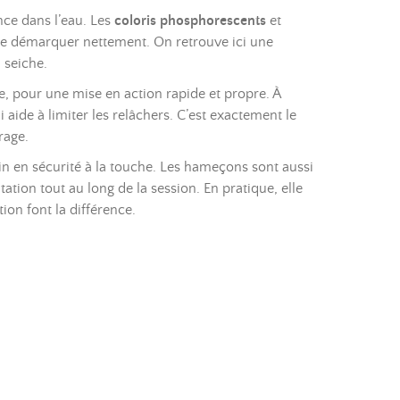
nce dans l’eau. Les
coloris phosphorescents
et
t se démarquer nettement. On retrouve ici une
 seiche.
fe, pour une mise en action rapide et propre. À
 aide à limiter les relâchers. C’est exactement le
rage.
 gain en sécurité à la touche. Les hameçons sont aussi
ation tout au long de la session. En pratique, elle
ation font la différence.