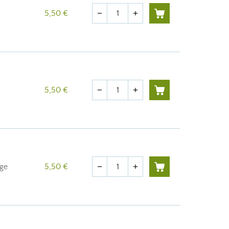
Quantité
5,50 €
remove
add
Quantité
5,50 €
remove
add
Quantité
nge
5,50 €
remove
add