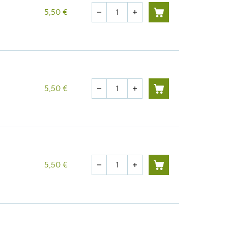
Quantité
5,50 €
remove
add
Quantité
5,50 €
remove
add
Quantité
5,50 €
remove
add