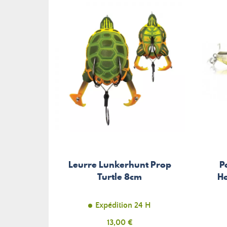
Leurre Lunkerhunt Prop
P
Turtle 8cm
Ho
Expédition 24 H
Prix
13,00 €