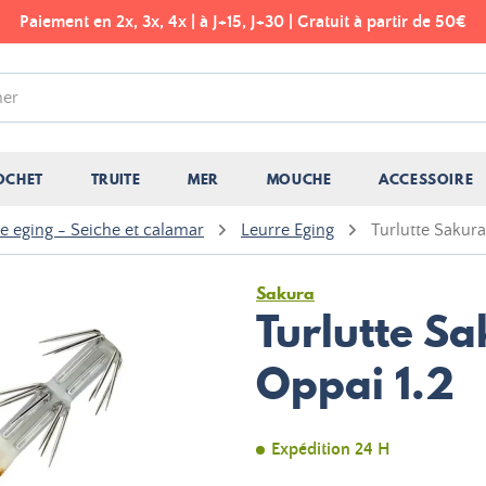
Paiement en 2x, 3x, 4x | à J+15, J+30 | Gratuit à partir de 50€
OCHET
TRUITE
MER
MOUCHE
ACCESSOIRE
e eging - Seiche et calamar
Leurre Eging
Turlutte Sakura
Sakura
Turlutte S
Oppai 1.2
Expédition 24 H