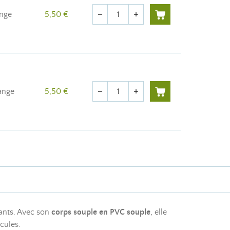
Quantité
ange
5,50 €
remove
add
Quantité
ange
5,50 €
remove
add
iants. Avec son
corps souple en PVC souple
, elle
cules.