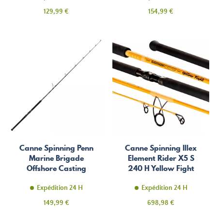
Prix
Prix
129,99 €
154,99 €
Canne Spinning Penn
Canne Spinning Illex
Marine Brigade
Element Rider X5 S
Offshore Casting
240 H Yellow Fight
Expédition 24 H
Expédition 24 H
Prix
Prix
149,99 €
698,98 €