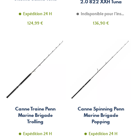
2.0 822 XXH Tuna
Special
Expédition 24 H
Indisponible pour l'instant
Prix
Prix
124,99 €
136,90 €
Canne Traine Penn
Canne Spinning Penn
Marine Brigade
Marine Brigade
Trolling
Popping
Expédition 24 H
Expédition 24 H