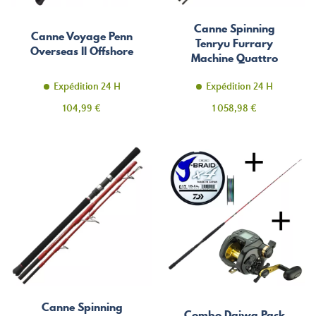
Canne Spinning
Canne Voyage Penn
Tenryu Furrary
Overseas II Offshore
Machine Quattro
Expédition 24 H
Expédition 24 H
Prix
Prix
104,99 €
1 058,98 €
Canne Spinning
Combo Daiwa Pack