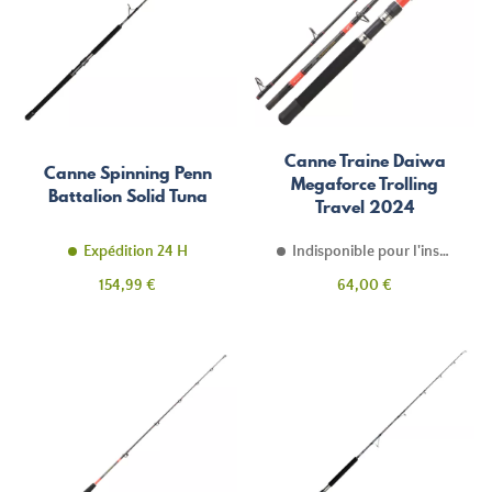
Canne Traine Daiwa
Canne Spinning Penn
Megaforce Trolling
Battalion Solid Tuna
Travel 2024
Expédition 24 H
Indisponible pour l'instant
Prix
Prix
154,99 €
64,00 €