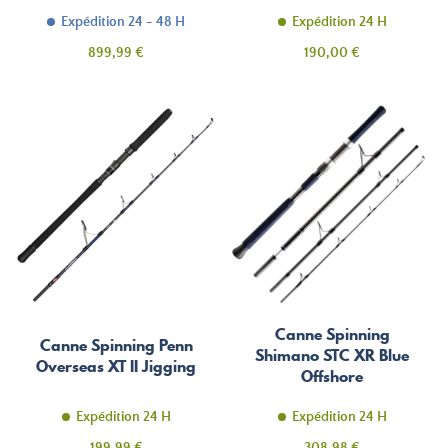
Expédition 24 - 48 H
Expédition 24 H
Prix
Prix
899,99 €
190,00 €
Canne Spinning
Canne Spinning Penn
Shimano STC XR Blue
Overseas XT II Jigging
Offshore
Expédition 24 H
Expédition 24 H
Prix
Prix