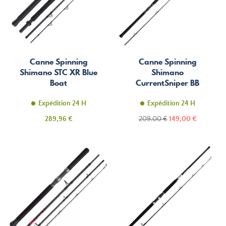
Canne Spinning
Canne Spinning
Shimano STC XR Blue
Shimano
Boat
CurrentSniper BB
Expédition 24 H
Expédition 24 H
Prix
Prix
Prix
289,96 €
209,00 €
149,00 €
de
base