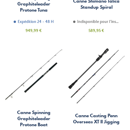
Canne Shimano Talica
Graphiteleader
Standup Spiral
Protone Tuna
Expédition 24 - 48 H
Indisponible pour l'instant
Prix
Prix
949,99 €
589,95 €
Canne Spinning
Canne Casting Penn
Graphiteleader
Overseas XT II Jigging
Protone Boat