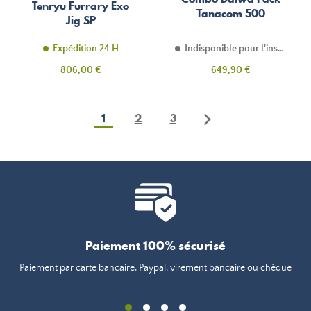
Tenryu Furrary Exo
Tanacom 500
Jig SP
Expédition 24 H
Indisponible pour l'instant
Prix
Prix
806,00 €
649,90 €
1
2
3
Paiement 100% sécurisé
Paiement par carte bancaire, Paypal, virement bancaire ou chèque