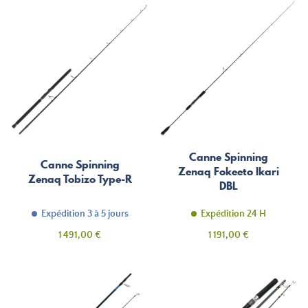
Canne Spinning
Canne Spinning
Zenaq Fokeeto Ikari
Zenaq Tobizo Type-R
DBL
Expédition 3 à 5 jours
Expédition 24 H
Prix
Prix
1 491,00 €
1 191,00 €