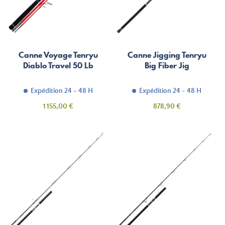
Canne Voyage Tenryu
Canne Jigging Tenryu
Diablo Travel 50 Lb
Big Fiber Jig
Expédition 24 - 48 H
Expédition 24 - 48 H
Prix
Prix
1 155,00 €
878,90 €