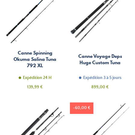
Canne Spinning
Canne Voyage Deps
Okuma Salina Tuna
Huge Custom Tuna
792 XL
Expédition 24 H
Expédition 3 à 5 jours
Prix
Prix
139,99 €
899,00 €
-60,00 €