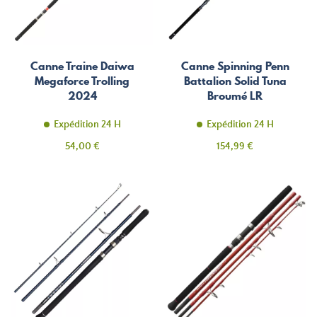
Canne Traine Daiwa
Canne Spinning Penn
Megaforce Trolling
Battalion Solid Tuna
2024
Broumé LR
Expédition 24 H
Expédition 24 H
Prix
Prix
54,00 €
154,99 €