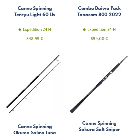
Canne Spinning
Combo Daiwa Pack
Tenryu Light 60 Lb
Tanacom 800 2022
Expédition 24 H
Expédition 24 H
Prix
Prix
848,99 €
899,00 €
Canne Spinning
Canne Spinning
Sakura Salt Sniper
Okuma Salina Tuna