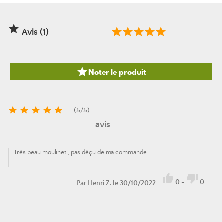

Avis (1)

Noter le produit





(
5
/
5
)
avis
Très beau moulinet , pas déçu de ma commande .


0
-
0
Par
Henri Z.
le 30/10/2022