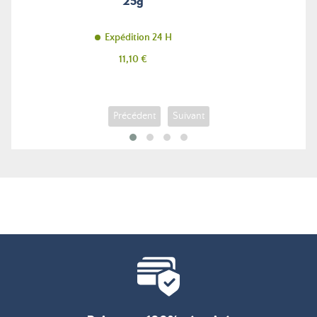
25g
Expédition 24 H
Prix
11,10 €
Précédent
Suivant