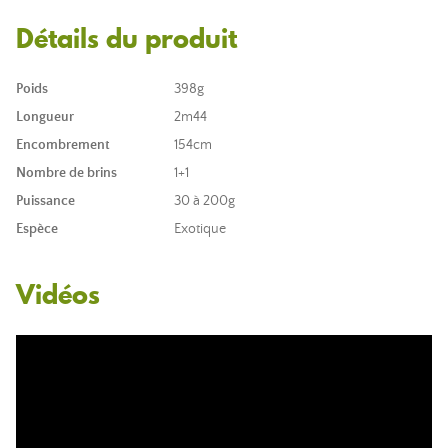
Détails du produit
Poids
398g
Longueur
2m44
Encombrement
154cm
Nombre de brins
1+1
Puissance
30 à 200g
Espèce
Exotique
Vidéos