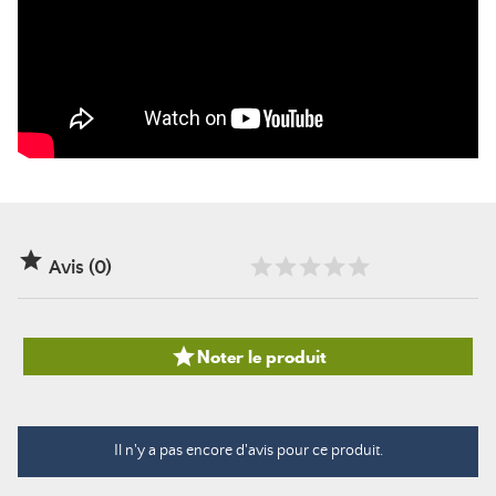

Avis (0)

Noter le produit
Il n'y a pas encore d'avis pour ce produit.