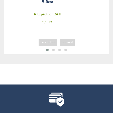
9,5cm
Expédition 24 H
Prix
9,90 €
Précédent
Suivant