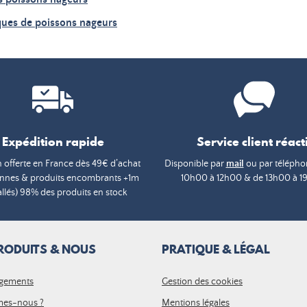
ques de poissons nageurs
Expédition rapide
Service client réacti
n offerte en France dès 49€ d’achat
Disponible par
mail
ou par téléphon
annes & produits encombrants +1m
10h00 à 12h00 & de 13h00 à 1
lés) 98% des produits en stock
RODUITS & NOUS
PRATIQUE & LÉGAL
gements
Gestion des cookies
es-nous ?
Mentions légales