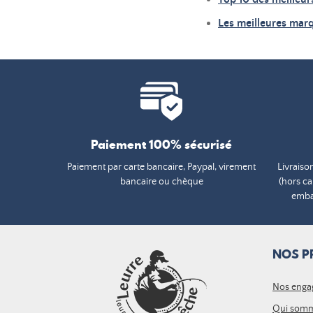
Les meilleures mar
Paiement 100% sécurisé
Paiement par carte bancaire, Paypal, virement
Livraiso
bancaire ou chèque
(hors c
embal
NOS P
Nos enga
Qui somm