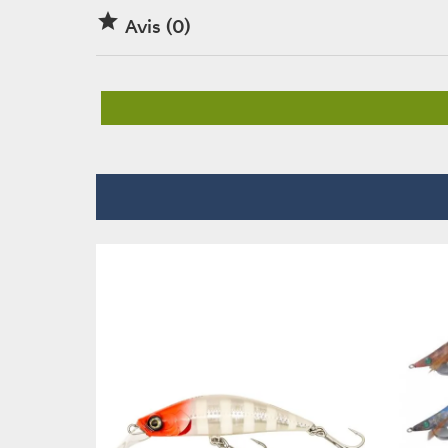

Avis (0)