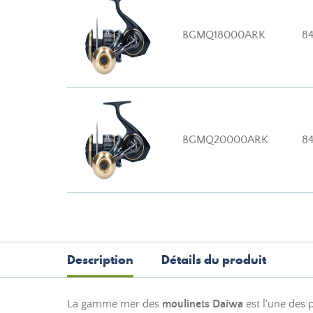
BGMQ18000ARK
8
BGMQ20000ARK
8
Description
Détails du produit
La gamme mer des
moulinets Daiwa
est l'une des 