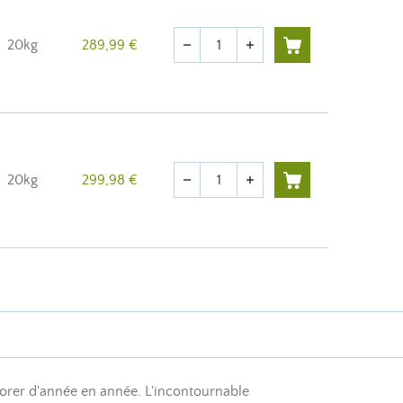
Quantité
20kg
289,99 €
remove
add
Quantité
20kg
299,98 €
remove
add
iorer d'année en année. L'incontournable