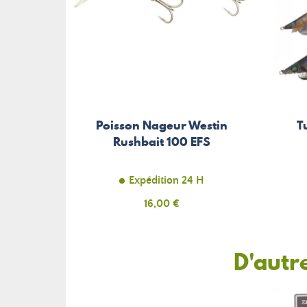
Poisson Nageur Westin
T
Rushbait 100 EFS
Expédition 24 H
Prix
16,00 €
D'autr