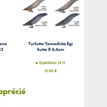
ano
Turlutte Yamashita Egi
23
Sutte R 6,6cm
Expédition 24 H
Prix
10,90 €
pprécié