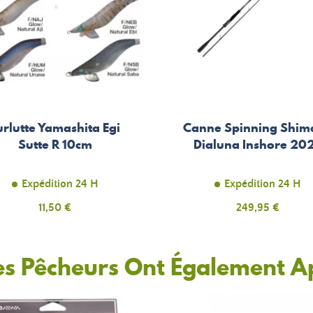
urlutte Yamashita Egi
Canne Spinning Shim
Sutte R 10cm
Dialuna Inshore 20
Expédition 24 H
Expédition 24 H
Prix
11,50 €
Prix
249,95 €
es Pêcheurs Ont Également A