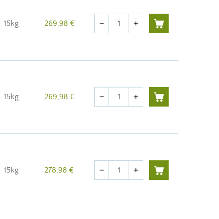
Quantité
15kg
269,98 €
remove
add
Quantité
15kg
269,98 €
remove
add
Quantité
15kg
278,98 €
remove
add