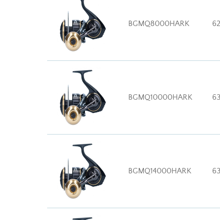
BGMQ8000HARK
6
BGMQ10000HARK
6
BGMQ14000HARK
6