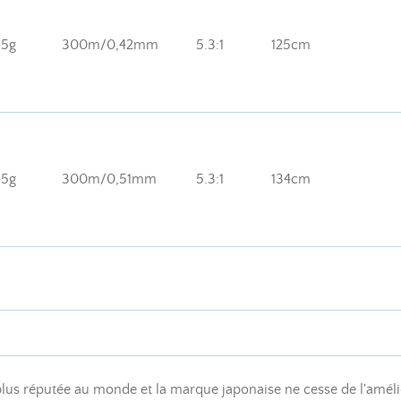
45g
300m/0,42mm
5.3:1
125cm
45g
300m/0,51mm
5.3:1
134cm
plus réputée au monde et la marque japonaise ne cesse de l'amél