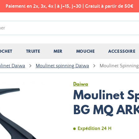
Paiement en 2x, 3x, 4x | à J+15, J+30 | Gratuit à partir de 50€
OCHET
TRUITE
MER
MOUCHE
ACCESSOIRE
linet Daiwa
Moulinet spinning Daiwa
Moulinet Spinnin
Daiwa
Moulinet S
BG MQ AR
Expédition 24 H