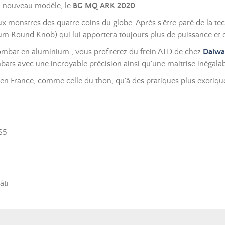
un nouveau modèle, le
BG MQ ARK 2020
.
aux monstres des quatre coins du globe. Après s'être paré de la 
m Round Knob) qui lui apportera toujours plus de puissance et d
combat en aluminium , vous profiterez du frein ATD de chez
Daiwa
ats avec une incroyable précision ainsi qu'une maitrise inégala
 en France, comme celle du thon, qu'à des pratiques plus exotiq
S5
âti