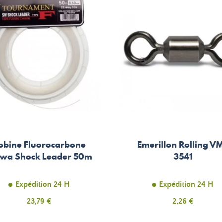
obine Fluorocarbone
Emerillon Rolling V
iwa Shock Leader 50m
3541
Expédition 24 H
Expédition 24 H
Prix
23,79 €
Prix
2,26 €