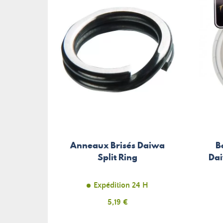
Anneaux Brisés Daiwa
B
Split Ring
Da
Expédition 24 H
Prix
5,19 €