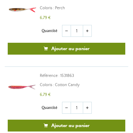
Coloris : Perch
6,79 €
Quantité
remove
add
Ajouter au panier
Référence : 1531863
Coloris : Cotton Candy
6,79 €
Quantité
remove
add
Ajouter au panier