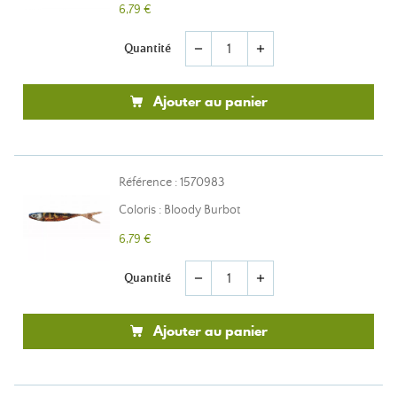
6,79 €
Quantité
remove
add
Ajouter au panier
Référence : 1570983
Coloris : Bloody Burbot
6,79 €
Quantité
remove
add
Ajouter au panier