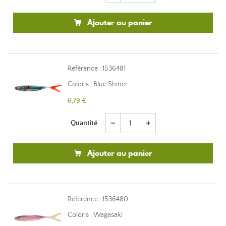
Ajouter au panier
Référence : 1536481
Coloris : Blue Shiner
6,79 €
Quantité
remove
add
Ajouter au panier
Référence : 1536480
Coloris : Wagasaki