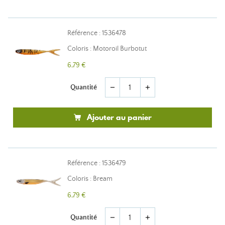
Référence : 1536478
Coloris : Motoroil Burbotut
6,79 €
Quantité
remove
add
Ajouter au panier
Référence : 1536479
Coloris : Bream
6,79 €
Quantité
remove
add