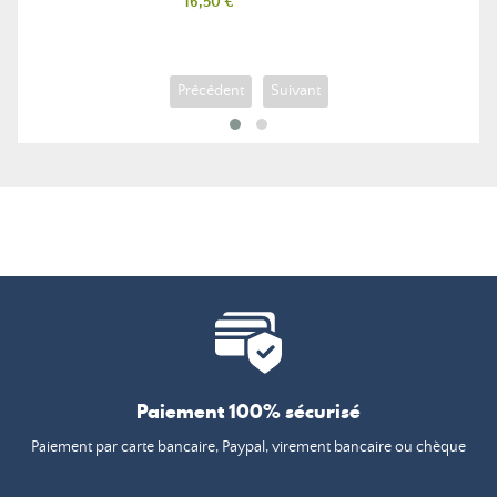
Prix
16,50 €
Précédent
Suivant
Paiement 100% sécurisé
Paiement par carte bancaire, Paypal, virement bancaire ou chèque