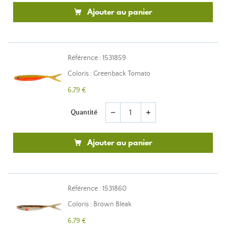
Ajouter au panier
Référence : 1531859
Coloris : Greenback Tomato
6,79 €
Quantité
remove
add
Ajouter au panier
Référence : 1531860
Coloris : Brown Bleak
6,79 €