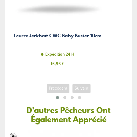
Leurre Jerkbait CWC Baby Buster 10cm
Expédition 24 H
Prix
16,96 €
Précédent
Suivant
D'autres Pêcheurs Ont
Également Apprécié