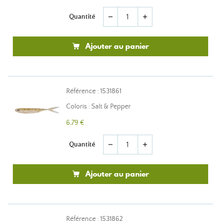
Quantité
remove
add
Ajouter au panier
Référence : 1531861
Coloris : Salt & Pepper
6,79 €
Quantité
remove
add
Ajouter au panier
Référence : 1531862