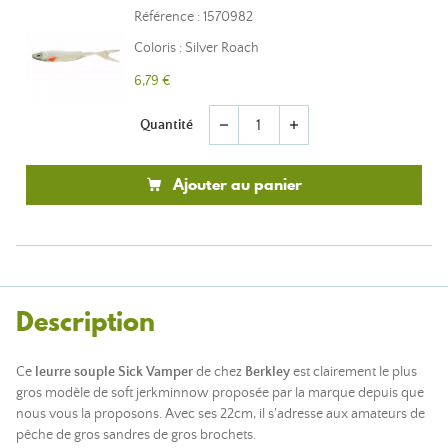
Référence : 1570982
Coloris : Silver Roach
6,79 €
Quantité
remove
add
Ajouter au panier
Description
Ce
leurre souple
Sick Vamper
de chez
Berkley
est clairement le plus
gros modèle de soft jerkminnow proposée par la marque depuis que
nous vous la proposons. Avec ses 22cm, il s'adresse aux amateurs de
pêche de gros sandres de gros brochets.