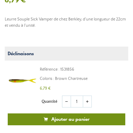
Leurre Souple Sick Vamper de chez Berkley, d'une longueur de 22cm
et vendu à l'unité.
Déclinaisons
Référence : 1531856
Coloris : Brown Chartreuse
6,79 €
Quantité
remove
add
Ajouter au panier