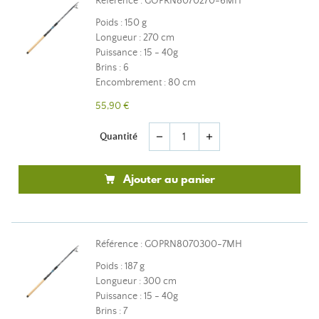
Référence : GOPRN8070270-6MH
Poids : 150 g
Longueur : 270 cm
Puissance : 15 - 40g
Brins : 6
Encombrement : 80 cm
55,90 €
Quantité
remove
add
Ajouter au panier
Référence : GOPRN8070300-7MH
Poids : 187 g
Longueur : 300 cm
Puissance : 15 - 40g
Brins : 7