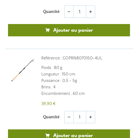
Quantité
remove
add
Ajouter au panier
Référence : GOPRN8070150-4UL
Poids : 80 g
Longueur : 150 cm
Puissance : 0,5 - 5g
Brins : 4
Encombrement : 60 cm
39,90 €
Quantité
remove
add
Ajouter au panier