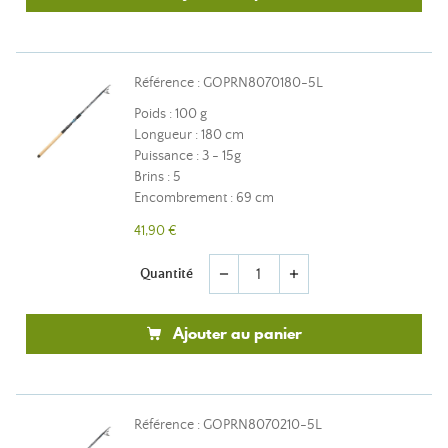
Référence : GOPRN8070180-5L
Poids : 100 g
Longueur : 180 cm
Puissance : 3 - 15g
Brins : 5
Encombrement : 69 cm
41,90 €
Quantité
remove
add
Ajouter au panier
Référence : GOPRN8070210-5L