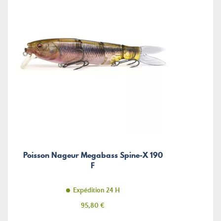
Poisson Nageur Megabass Spine-X 190
F
Expédition 24 H
Prix
95,80 €