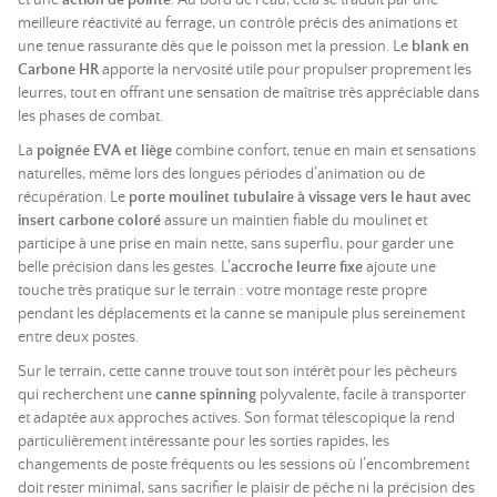
et une
action de pointe
. Au bord de l’eau, cela se traduit par une
meilleure réactivité au ferrage, un contrôle précis des animations et
une tenue rassurante dès que le poisson met la pression. Le
blank en
Carbone HR
apporte la nervosité utile pour propulser proprement les
leurres, tout en offrant une sensation de maîtrise très appréciable dans
les phases de combat.
La
poignée EVA et liège
combine confort, tenue en main et sensations
naturelles, même lors des longues périodes d’animation ou de
récupération. Le
porte moulinet tubulaire à vissage vers le haut avec
insert carbone coloré
assure un maintien fiable du moulinet et
participe à une prise en main nette, sans superflu, pour garder une
belle précision dans les gestes. L’
accroche leurre fixe
ajoute une
touche très pratique sur le terrain : votre montage reste propre
pendant les déplacements et la canne se manipule plus sereinement
entre deux postes.
Sur le terrain, cette canne trouve tout son intérêt pour les pêcheurs
qui recherchent une
canne spinning
polyvalente, facile à transporter
et adaptée aux approches actives. Son format télescopique la rend
particulièrement intéressante pour les sorties rapides, les
changements de poste fréquents ou les sessions où l’encombrement
doit rester minimal, sans sacrifier le plaisir de pêche ni la précision des