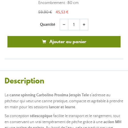
Encombrement : 80 cm
59,90 €
45,53 €
Quantité
remove
add
Ajouter au panier
Description
La
canne spinning Garbolino Proxima Jetspin Tele
s’adresse au
pêcheur qui veut une canne pratique, compacte et agréable à prendre
en main pour les sessions
lancer et leurre
.
Sa conception
télescopique
facilite le transport et le rangement, tout
en conservant un vrai tempérament de pêche grâce à une
action MH