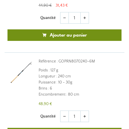
44,90 €
31,43 €
Quantité
remove
add
Ajouter au panier
Référence : GOPRN8070240-6M
Poids : 127 g
Longueur : 240 cm
Puissance : 10 - 30g
Brins : 6
Encombrement : 80 cm
48,90 €
Quantité
remove
add