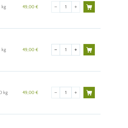
Quantité
 kg
49,00 €
remove
add
Quantité
 kg
49,00 €
remove
add
Quantité
0 kg
49,00 €
remove
add