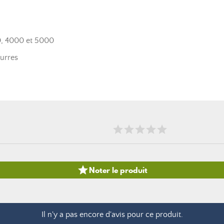
00, 4000 et 5000
eurres

Noter le produit
Il n'y a pas encore d'avis pour ce produit.