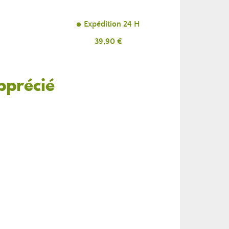
Expédition 24 H
Prix
39,90 €
pprécié