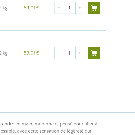
Quantité
2 kg
59,01 €
remove
add
Quantité
2 kg
59,01 €
remove
add
prendre en main, moderne et pensé pour aller à
essible, avec cette sensation de légèreté qui