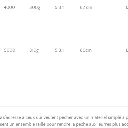
4000
300g
5.3:1
82 cm
1
5000
310g
5.3:1
80cm
1
3
s’adresse à ceux qui veulent pêcher avec un matériel simple à 
 sent un ensemble taillé pour rendre la pêche aux leurres plus acc