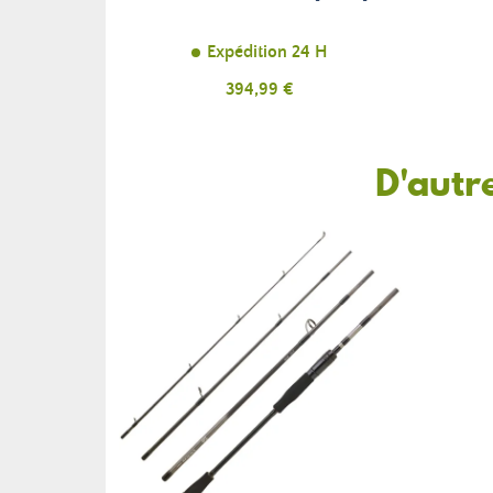
Expédition 24 H
Prix
394,99 €
D'autr