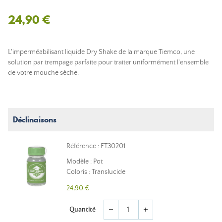
24,90 €
L'imperméabilisant liquide Dry Shake de la marque Tiemco, une
solution par trempage parfaite pour traiter uniformément l'ensemble
de votre mouche sèche.
Déclinaisons
Référence : FT30201
Modèle : Pot
Coloris : Translucide
24,90 €
Quantité
remove
add