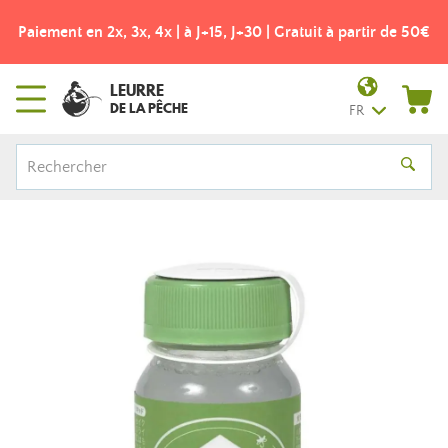
Paiement en 2x, 3x, 4x | à J+15, J+30 | Gratuit à partir de 50€
LEURRE
DE LA PÊCHE
FR