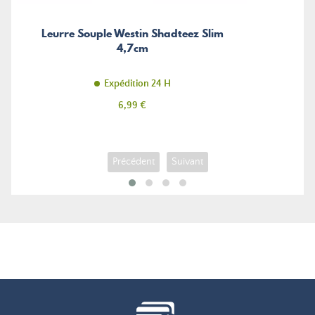
Leurre Souple Westin Shadteez Slim
4,7cm
Expédition 24 H
Prix
6,99 €
Précédent
Suivant