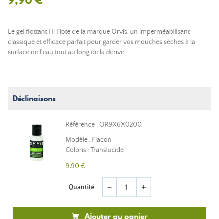
Le gel flottant Hi Flote de la marque Orvis, un imperméabilisant
classique et efficace parfait pour garder vos mouches sèches à la
surface de l'eau tout au long de la dérive.
Déclinaisons
Référence : OR9X6X0200
Modèle : Flacon
Coloris : Translucide
9,90 €
Quantité
remove
add
Ajouter au panier