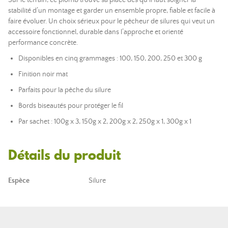
Sur le terrain, ce plomb trouve sa place dès qu’il faut soigner la
stabilité d’un montage et garder un ensemble propre, fiable et facile à
faire évoluer. Un choix sérieux pour le pêcheur de silures qui veut un
accessoire fonctionnel, durable dans l’approche et orienté
performance concrète.
Disponibles en cinq grammages : 100, 150, 200, 250 et 300 g
Finition noir mat
Parfaits pour la pêche du silure
Bords biseautés pour protéger le fil
Par sachet : 100g x 3, 150g x 2, 200g x 2, 250g x 1, 300g x 1
Détails du produit
Espèce
Silure