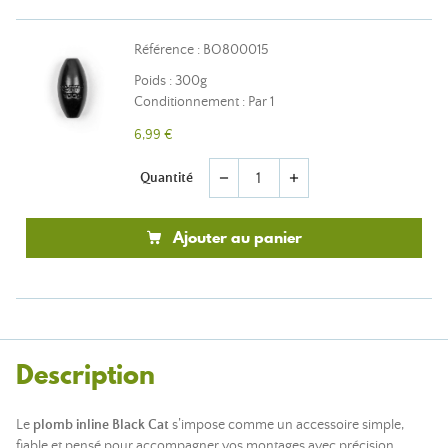
Référence : BO800015
Poids : 300g
Conditionnement : Par 1
6,99 €
Quantité
remove
add
Ajouter au panier
Description
Le
plomb inline Black Cat
s’impose comme un accessoire simple,
fiable et pensé pour accompagner vos montages avec précision.