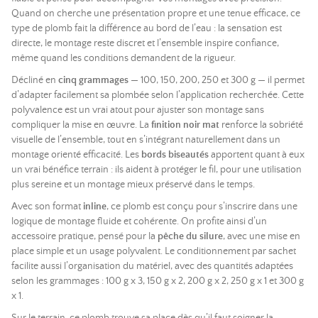
Quand on cherche une présentation propre et une tenue efficace, ce
type de plomb fait la différence au bord de l’eau : la sensation est
directe, le montage reste discret et l’ensemble inspire confiance,
même quand les conditions demandent de la rigueur.
Décliné en
cinq grammages
— 100, 150, 200, 250 et 300 g — il permet
d’adapter facilement sa plombée selon l’application recherchée. Cette
polyvalence est un vrai atout pour ajuster son montage sans
compliquer la mise en œuvre. La
finition noir mat
renforce la sobriété
visuelle de l’ensemble, tout en s’intégrant naturellement dans un
montage orienté efficacité. Les
bords biseautés
apportent quant à eux
un vrai bénéfice terrain : ils aident à protéger le fil, pour une utilisation
plus sereine et un montage mieux préservé dans le temps.
Avec son format
inline
, ce plomb est conçu pour s’inscrire dans une
logique de montage fluide et cohérente. On profite ainsi d’un
accessoire pratique, pensé pour la
pêche du silure
, avec une mise en
place simple et un usage polyvalent. Le conditionnement par sachet
facilite aussi l’organisation du matériel, avec des quantités adaptées
selon les grammages : 100 g x 3, 150 g x 2, 200 g x 2, 250 g x 1 et 300 g
x 1.