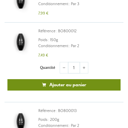
Conditionnement : Par 3
7,99 €
Référence : BO800012
Poids : 150g
Conditionnement : Par 2
7,49 €
Quantité
remove
add
Ajouter au panier
Référence : BO800013
Poids : 200g
Conditionnement : Par 2