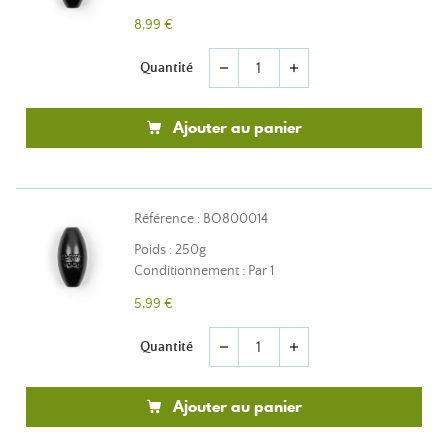
8,99 €
Quantité
remove
add
Ajouter au panier
Référence : BO800014
Poids : 250g
Conditionnement : Par 1
5,99 €
Quantité
remove
add
Ajouter au panier