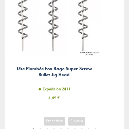
Tête Plombée Fox Rage Super Screw
Bullet Jig Head
Expédition 24 H
Prix
4,49 €
Précédent
Suivant