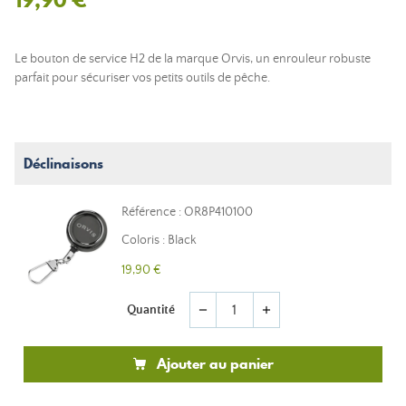
Le bouton de service H2 de la marque Orvis, un enrouleur robuste
parfait pour sécuriser vos petits outils de pêche.
Déclinaisons
Référence : OR8P410100
Coloris : Black
19,90 €
Quantité
remove
add
Ajouter au panier