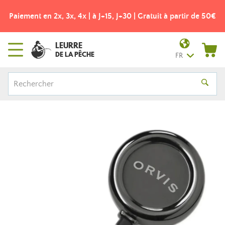
Paiement en 2x, 3x, 4x | à J+15, J+30 | Gratuit à partir de 50€
LEURRE
DE LA PÊCHE
FR