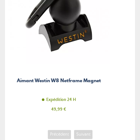
Aimant Westin W8 Netframe Magnet
Expédition 24 H
Prix
49,99 €
Précédent
Suivant