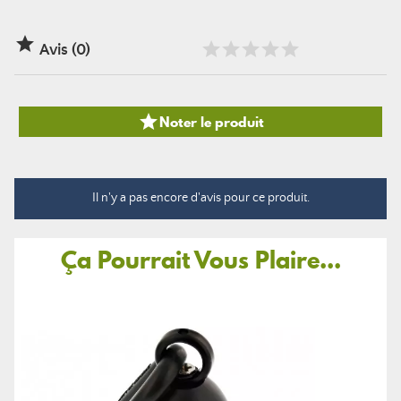

Avis (0)

Noter le produit
Il n'y a pas encore d'avis pour ce produit.
Ça Pourrait Vous Plaire...