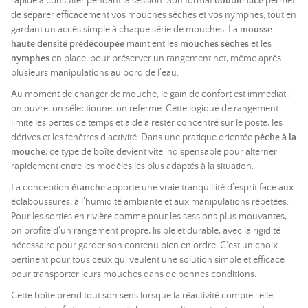
rapide à consulter pendant la session. Son format
double face
permet
de séparer efficacement vos mouches sèches et vos nymphes, tout en
gardant un accès simple à chaque série de mouches. La
mousse
haute densité prédécoupée
maintient les
mouches sèches
et les
nymphes
en place, pour préserver un rangement net, même après
plusieurs manipulations au bord de l’eau.
Au moment de changer de mouche, le gain de confort est immédiat :
on ouvre, on sélectionne, on referme. Cette logique de rangement
limite les pertes de temps et aide à rester concentré sur le poste, les
dérives et les fenêtres d’activité. Dans une pratique orientée
pêche à la
mouche
, ce type de boîte devient vite indispensable pour alterner
rapidement entre les modèles les plus adaptés à la situation.
La conception
étanche
apporte une vraie tranquillité d’esprit face aux
éclaboussures, à l’humidité ambiante et aux manipulations répétées.
Pour les sorties en rivière comme pour les sessions plus mouvantes,
on profite d’un rangement propre, lisible et durable, avec la rigidité
nécessaire pour garder son contenu bien en ordre. C’est un choix
pertinent pour tous ceux qui veulent une solution simple et efficace
pour transporter leurs mouches dans de bonnes conditions.
Cette boîte prend tout son sens lorsque la réactivité compte : elle