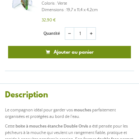
Coloris : Verte
Dimensions : 19,7 x 11,4 x 4,2cm
32,90 €
Quantité
remove
add
Ajouter au panier
Description
Le compagnon idéal pour garder vos
mouches
parfaitement
organisées et protégées au bord de l'eau.
Cette
boîte à mouches étanche Double Orvis
a été pensée pour les
pêcheurs à la mouche qui veulent un rangement fiable, pratique et