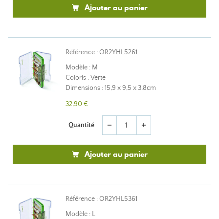
Ajouter au panier
Référence : OR2YHL5261
Modèle : M
Coloris : Verte
Dimensions : 15,9 x 9,5 x 3,8cm
32,90 €
Quantité
remove
add
Ajouter au panier
Référence : OR2YHL5361
Modèle : L