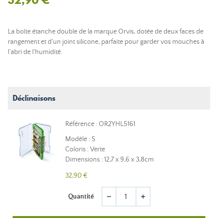
La boîte étanche double de la marque Orvis, dotée de deux faces de
rangement et d'un joint silicone, parfaite pour garder vos mouches à
l'abri de l'humidité.
Déclinaisons
Référence : OR2YHL5161
Modèle : S
Coloris : Verte
Dimensions : 12,7 x 9,6 x 3,8cm
32,90 €
Quantité
remove
add