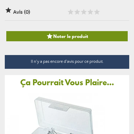

Avis (0)

Noter le produit
Il n'y a pas encore d'avis pour ce produit.
Ça Pourrait Vous Plaire...