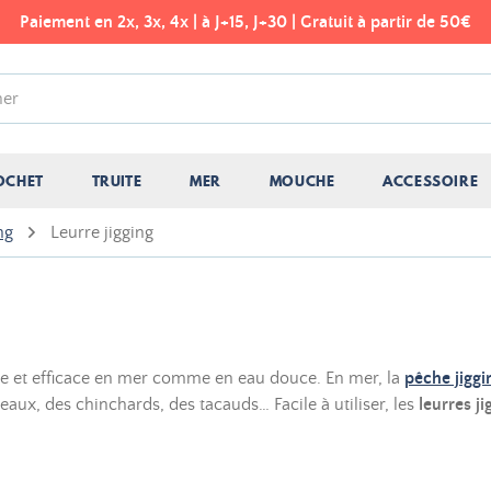
Paiement en 2x, 3x, 4x | à J+15, J+30 | Gratuit à partir de 50€
OCHET
TRUITE
MER
MOUCHE
ACCESSOIRE
ng
Leurre jigging
le et efficace en mer comme en eau douce. En mer, la
pêche jiggi
x, des chinchards, des tacauds… Facile à utiliser, les
leurres ji