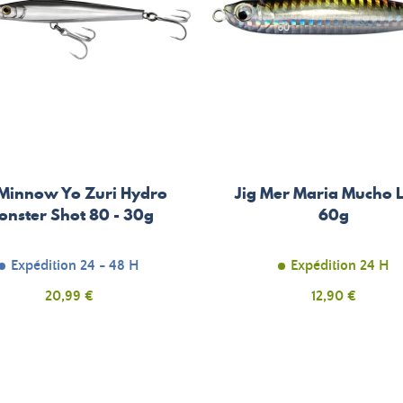
 Minnow Yo Zuri Hydro
Jig Mer Maria Mucho L
onster Shot 80 - 30g
60g
Expédition 24 - 48 H
Expédition 24 H
Prix
Prix
20,99 €
12,90 €