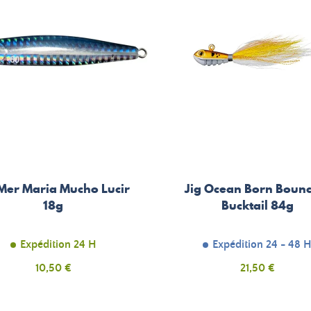
 Mer Maria Mucho Lucir
Jig Ocean Born Boun
18g
Bucktail 84g
Expédition 24 H
Expédition 24 - 48 
Prix
Prix
10,50 €
21,50 €