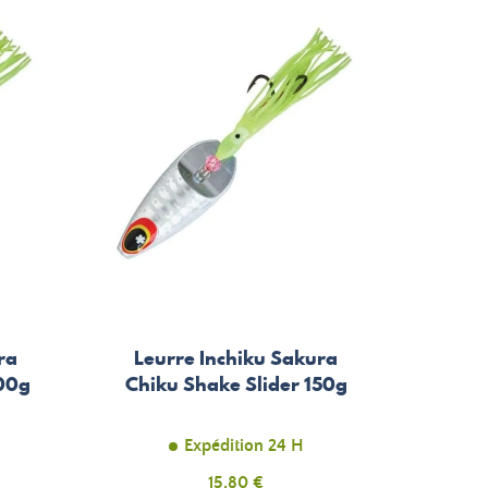
ra
Leurre Inchiku Sakura
200g
Chiku Shake Slider 150g
Expédition 24 H
Prix
15,80 €