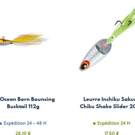
 Ocean Born Bouncing
Leurre Inchiku Saku
Bucktail 112g
Chiku Shake Slider 
Expédition 24 - 48 H
Expédition 24 H
Prix
Prix
28,10 €
17,50 €