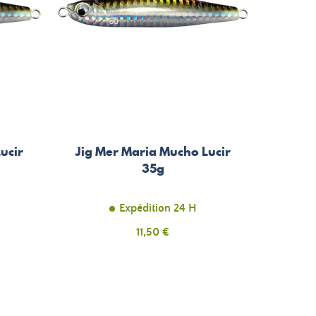
ucir
Jig Mer Maria Mucho Lucir
35g
Expédition 24 H
Prix
11,50 €