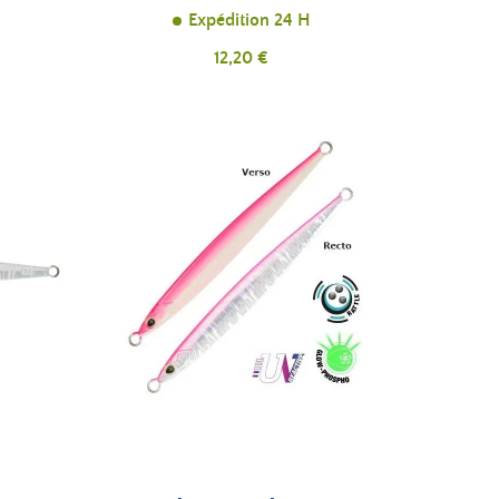
Expédition 24 H
Prix
12,20 €