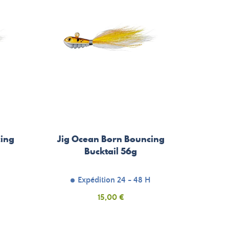
cing
Jig Ocean Born Bouncing
Bucktail 56g
H
Expédition 24 - 48 H
Prix
15,00 €