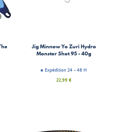
The
Jig Minnow Yo Zuri Hydro
Monster Shot 95 - 40g
H
Expédition 24 - 48 H
Prix
22,99 €