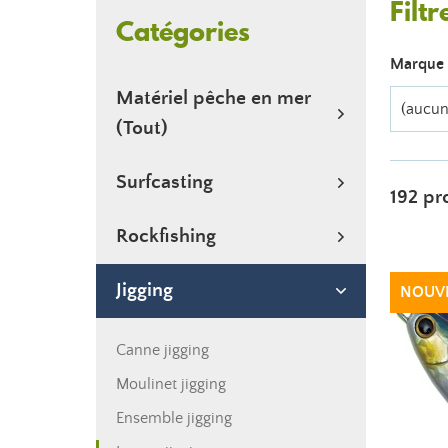
Filtr
Catégories
Marque
Matériel pêche en mer
(aucun 
(Tout)
Surfcasting
192 pr
Rockfishing
Jigging
NOUV
Canne jigging
Moulinet jigging
Ensemble jigging