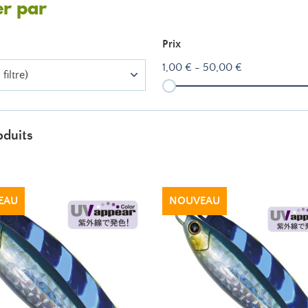
er par
Prix
1,00 € - 50,00 €
filtre)
oduits
EAU
NOUVEAU