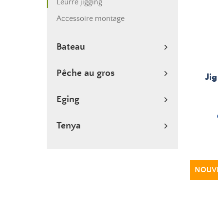
Leurre jigging
Accessoire montage
Bateau
Pêche au gros
Ji
Eging
Tenya
NOUV