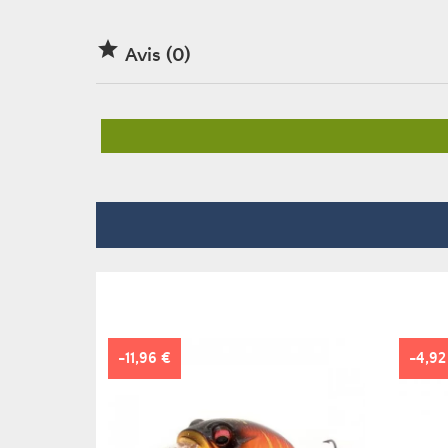

Avis (0)
-11,96 €
-4,92