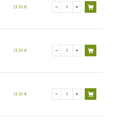
Quantité
13,10 €
remove
add
Quantité
13,10 €
remove
add
Quantité
13,10 €
remove
add