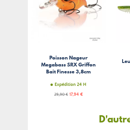
Poisson Nageur
Leu
Megabass SRX Griffon
Bait Finesse 3,8cm
Expédition 24 H
Prix
Prix
17,94 €
29,90 €
de
base
D'autr