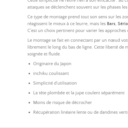
Cette simplicité ne retire rien à son efficacité : au 
attaques se déclenchent souvent sur les phases l
Ce type de montage prend tout son sens sur les zo
réagissent le mieux à ce leurre, mais les
Bars
,
Sério
C’est un choix pertinent pour varier les approches 
Le montage se fait en connectant par un nœud votre 
librement le long du bas de ligne. Cette liberté d
soignée et fluide.
Originaire du Japon
inchiku coulissant
Simplicité d'utilisation
La tête plombée et la jupe coulent séparément
Moins de risque de décrocher
Récupération linéaire lente ou de dandines verti