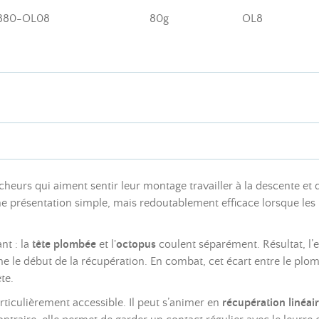
880-OL08
80g
OL8
heurs qui aiment sentir leur montage travailler à la descente et
ne présentation simple, mais redoutablement efficace lorsque l
nt : la
tête plombée
et l'
octopus
coulent séparément. Résultat, l’ef
me le début de la récupération. En combat, cet écart entre le plo
te.
rticulièrement accessible. Il peut s’animer en
récupération linéair