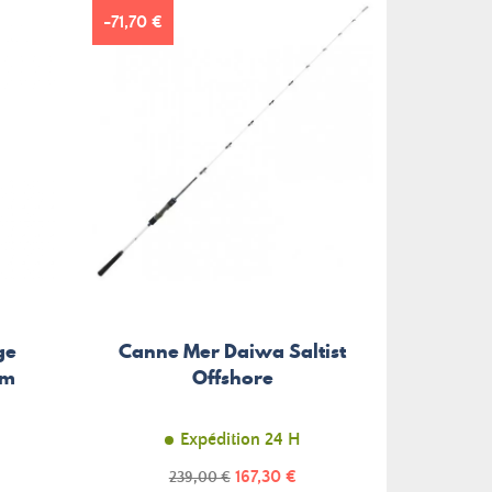
-71,70 €
ge
Canne Mer Daiwa Saltist
Jig 
cm
Offshore
Tr
Expédition 24 H
Prix
Prix
167,30 €
239,00 €