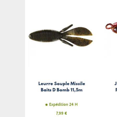
Leurre Souple Missile
J
Baits D Bomb 11,5m
Expédition 24 H
Prix
7,99 €