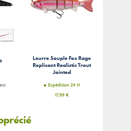
Leurre Souple Fox Rage
P
Replicant Realistic Trout
Jointed
ant
Expédition 24 H
Prix
17,99 €
pprécié