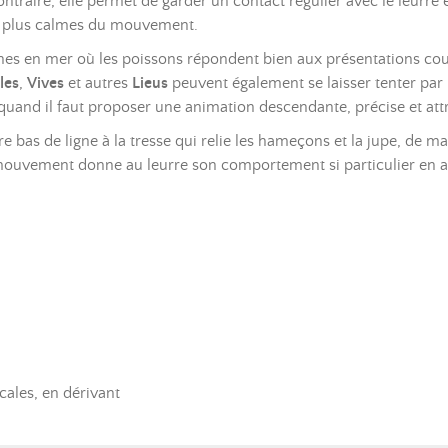
contraire, elle permet de garder un contact régulier avec le leurre e
es plus calmes du mouvement.
nes en mer où les poissons répondent bien aux présentations cou
les
,
Vives
et autres
Lieus
peuvent également se laisser tenter par
quand il faut proposer une animation descendante, précise et attr
bas de ligne à la tresse qui relie les hameçons et la jupe, de ma
e mouvement donne au leurre son comportement si particulier en 
cales, en dérivant