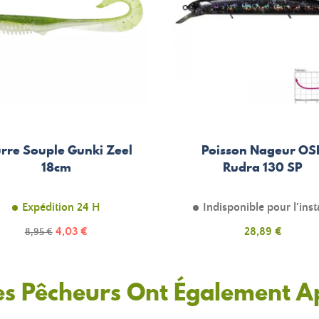
rre Souple Gunki Zeel
Poisson Nageur OS
18cm
Rudra 130 SP
Expédition 24 H
Indisponible pour l'inst
Prix
Prix
4,03 €
Prix
28,89 €
8,95 €
de
base
es Pêcheurs Ont Également A