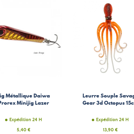
ig Métallique Daiwa
Leurre Souple Sava
Prorex Minijig Lazer
Gear 3d Octopus 15
Expédition 24 H
Expédition 24 H
Prix
5,40 €
Prix
13,90 €