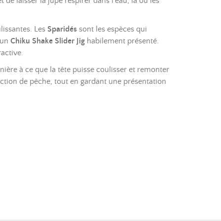
t de laisser la jupe respirer dans l’eau, là où les
lissantes. Les
Sparidés
sont les espèces qui
 un
Chiku Shake Slider Jig
habilement présenté.
active.
nière à ce que la tête puisse coulisser et remonter
action de pêche, tout en gardant une présentation