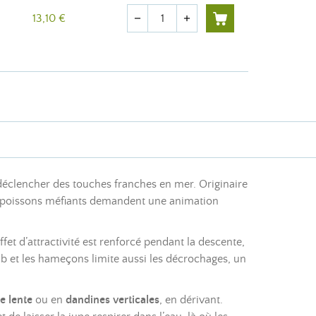
Quantité
13,10 €
remove
add
 déclencher des touches franches en mer. Originaire
es poissons méfiants demandent une animation
fet d’attractivité est renforcé pendant la descente,
mb et les hameçons limite aussi les décrochages, un
e lente
ou en
dandines verticales
, en dérivant.