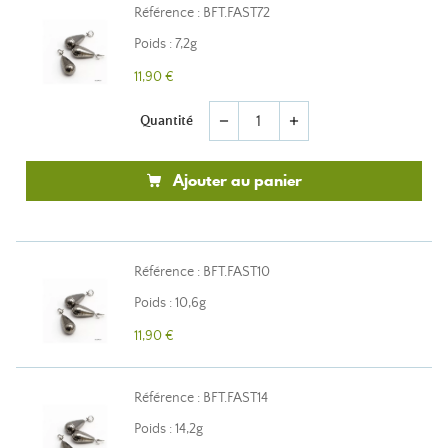
Référence : BFT.FAST72
Poids : 7,2g
11,90 €
Quantité
remove
add
Ajouter au panier
Référence : BFT.FAST10
Poids : 10,6g
11,90 €
Référence : BFT.FAST14
Poids : 14,2g