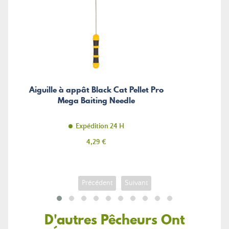
Aiguille à appât Black Cat Pellet Pro
Mega Baiting Needle
Expédition 24 H
Prix
4,29 €
Précédent
Suivant
D'autres Pêcheurs Ont