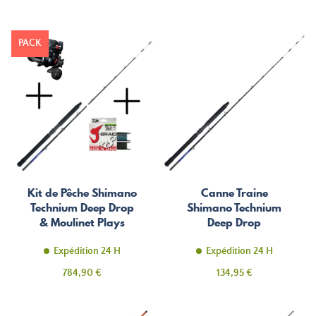
PACK
Kit de Pêche Shimano
Canne Traine
Technium Deep Drop
Shimano Technium
& Moulinet Plays
Deep Drop
3000 A avec Tresse
Daiwa 1500m
Expédition 24 H
Expédition 24 H
Prix
Prix
784,90 €
134,95 €