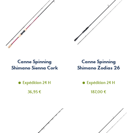
Canne Spinning
Canne Spinning
Shimano Sienna Cork
Shimano Zodias 26
Expédition 24 H
Expédition 24 H
Prix
Prix
36,95 €
187,00 €