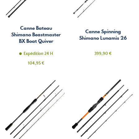
Canne Bateau
Canne Spinning
Shimano Beastmaster
Shimano Lunamis 26
BX Boat Quiver
Prix
Expédition 24 H
399,90 €
Prix
104,95 €