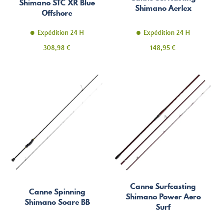
Shimano STC XR Blue
Shimano Aerlex
Offshore
Expédition 24 H
Expédition 24 H
Prix
Prix
308,98 €
148,95 €
Canne Surfcasting
Canne Spinning
Shimano Power Aero
Shimano Soare BB
Surf