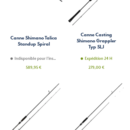
Canne Casting
Canne Shimano Talica
Shimano Grappler
Standup Spiral
Typ SLJ
Indisponible pour l'instant
Expédition 24 H
Prix
Prix
589,95 €
279,00 €