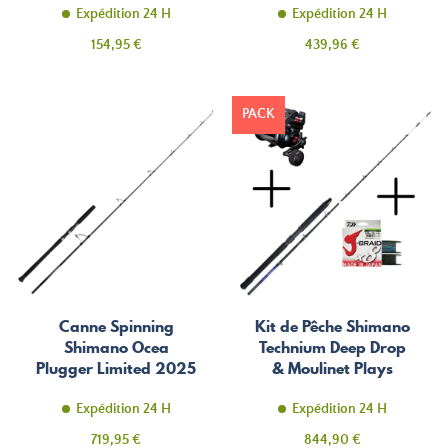
Expédition 24 H
Expédition 24 H
Prix
Prix
154,95 €
439,96 €
PACK
Canne Spinning
Kit de Pêche Shimano
Shimano Ocea
Technium Deep Drop
Plugger Limited 2025
& Moulinet Plays
4000 A avec Tresse
Daiwa 1500m
Expédition 24 H
Expédition 24 H
Prix
Prix
719,95 €
844,90 €