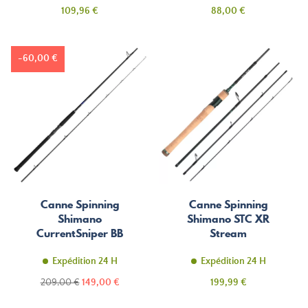
Prix
Prix
109,96 €
88,00 €
-60,00 €
Canne Spinning
Canne Spinning
Shimano
Shimano STC XR
CurrentSniper BB
Stream
Expédition 24 H
Expédition 24 H
Prix
Prix
Prix
209,00 €
149,00 €
199,99 €
de