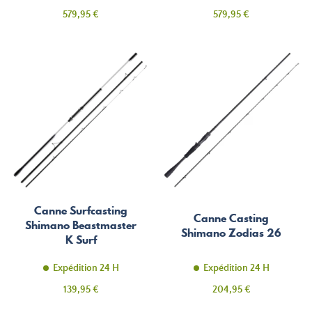
Prix
Prix
579,95 €
579,95 €
Canne Surfcasting
Canne Casting
Shimano Beastmaster
Shimano Zodias 26
K Surf
Expédition 24 H
Expédition 24 H
Prix
Prix
139,95 €
204,95 €