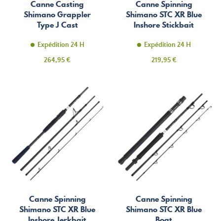
Canne Casting
Canne Spinning
Shimano Grappler
Shimano STC XR Blue
Type J Cast
Inshore Stickbait
Expédition 24 H
Expédition 24 H
Prix
Prix
264,95 €
219,95 €
Canne Spinning
Canne Spinning
Shimano STC XR Blue
Shimano STC XR Blue
Inshore Jerkbait
Boat