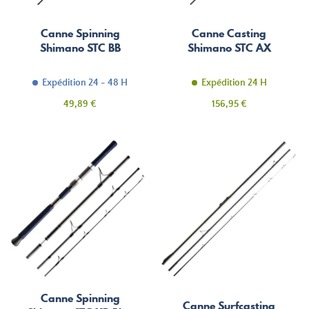
Canne Spinning
Canne Casting
Shimano STC BB
Shimano STC AX
Expédition 24 - 48 H
Expédition 24 H
Prix
Prix
49,89 €
156,95 €
Canne Spinning
Canne Surfcasting