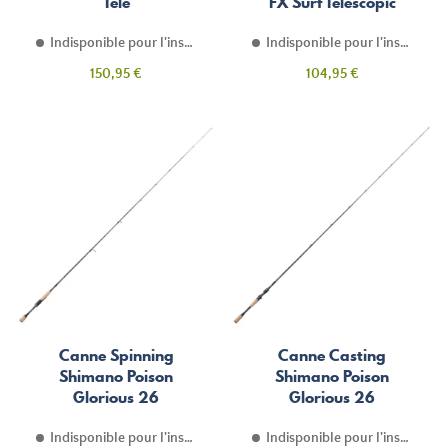
Tele
FX Surf Telescopic
Indisponible pour l'instant
Indisponible pour l'instant
Prix
Prix
150,95 €
104,95 €
Canne Spinning
Canne Casting
Shimano Poison
Shimano Poison
Glorious 26
Glorious 26
Indisponible pour l'instant
Indisponible pour l'instant