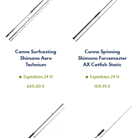
Canne Surfcasting
Canne Spinning
Shimano Aero
Shimano Forcemaster
Technium
AX Catfish Static
Competition
Expédition 24 H
Expédition 24 H
Prix
Prix
669,00 €
104,95 €