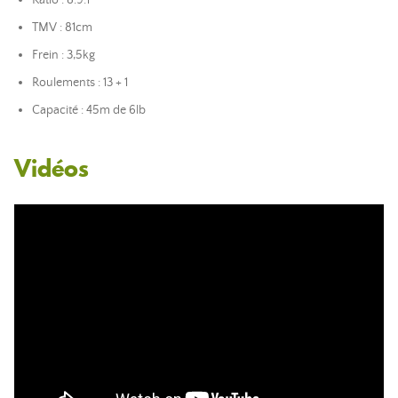
Ratio : 8.9:1
TMV : 81cm
Frein : 3,5kg
Roulements : 13 + 1
Capacité : 45m de 6lb
Vidéos