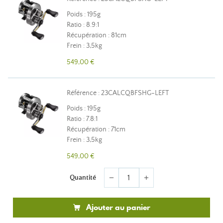
Poids : 195g
Ratio : 8.9:1
Récupération : 81cm
Frein : 3,5kg
549,00 €
Référence : 23CALCQBFSHG-LEFT
Poids : 195g
Ratio : 7.8:1
Récupération : 71cm
Frein : 3,5kg
549,00 €
Quantité
remove
add
Ajouter au panier