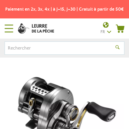
Paiement en 2x, 3x, 4x | à J+15, J+30 | Gratuit à partir de 50€
LEURRE
DE LA PÊCHE
FR