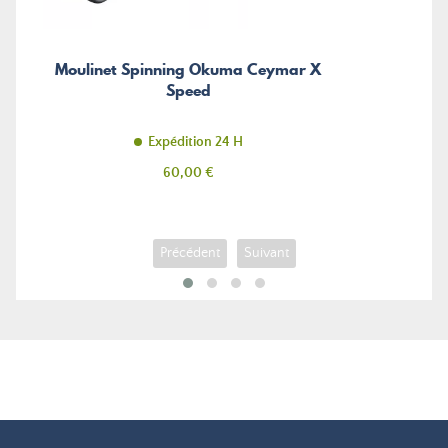
Moulinet Spinning Okuma Ceymar X
Speed
Expédition 24 H
Prix
60,00 €
Précédent
Suivant