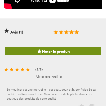

Avis (1)

Noter le produit





(
5
/
5
)
Une merveille
Se moulinet est une merveille Il est beau, doux et hyper fluide 3g sa
part à 15 mètres sans forcer Merci à leurre de la pêche d’avoir en
boutique des produits de cette qualité