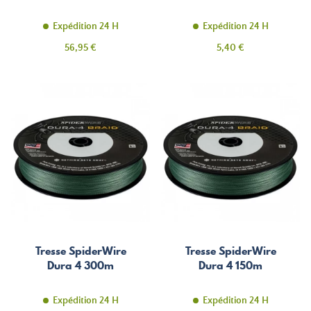
Expédition 24 H
Expédition 24 H
Prix
Prix
56,95 €
5,40 €
Tresse SpiderWire
Tresse SpiderWire
Dura 4 300m
Dura 4 150m
Expédition 24 H
Expédition 24 H