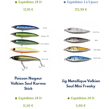
Expédition 24 H
Expédition 3 à 5 jours
Prix
Prix
17,70 €
772,99 €
Poisson Nageur
Jig Metallique Volkien
Volkien Soul Karma
Soul Mini Freaky
Stick
Expédition 24 H
Expédition 24 H
Prix
Prix
11,50 €
5,90 €