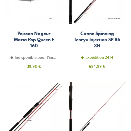
Poisson Nageur
Canne Spinning
Maria Pop Queen F
Tenryu Injection SP 86
160
XH
Indisponible pour l'instant
Expédition 24 H
Prix
Prix
39,90 €
694,99 €