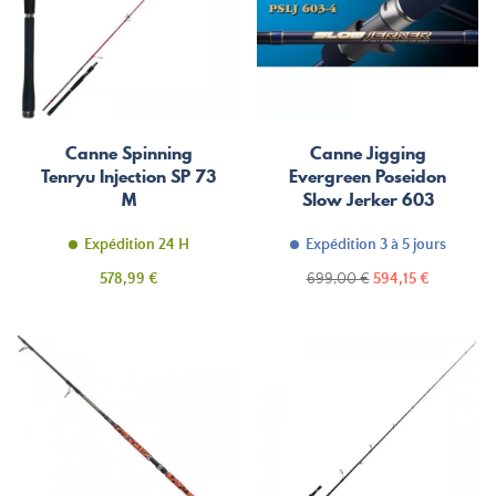
Canne Spinning
Canne Jigging
Tenryu Injection SP 73
Evergreen Poseidon
M
Slow Jerker 603
Expédition 24 H
Expédition 3 à 5 jours
Prix
Prix
Prix
578,99 €
699,00 €
594,15 €
de
base