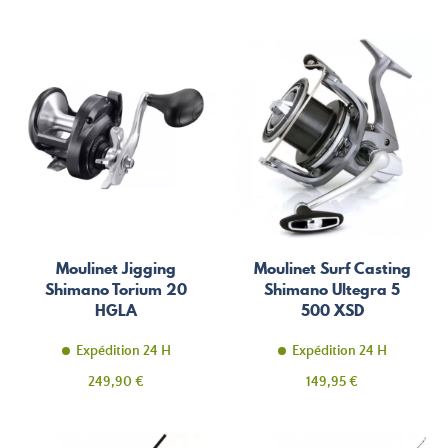
Moulinet Jigging
Moulinet Surf Casting
Shimano Torium 20
Shimano Ultegra 5
HGLA
500 XSD
Expédition 24 H
Expédition 24 H
Prix
Prix
249,90 €
149,95 €