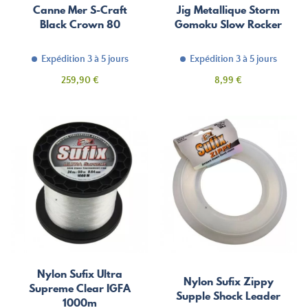
Canne Mer S-Craft
Jig Metallique Storm
Black Crown 80
Gomoku Slow Rocker
Expédition 3 à 5 jours
Expédition 3 à 5 jours
Prix
Prix
259,90 €
8,99 €
Nylon Sufix Ultra
Nylon Sufix Zippy
Supreme Clear IGFA
Supple Shock Leader
1000m