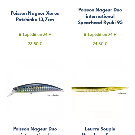
Poisson Nageur Duo
Poisson Nageur Xorus
international
Patchinko 13,7cm
Spearhead Ryuki 95
SW
Expédition 24 H
Expédition 24 H
Prix
Prix
28,50 €
24,80 €
Poisson Nageur Duo
Leurre Souple