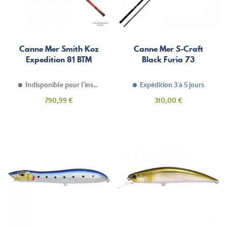
Canne Mer Smith Koz
Canne Mer S-Craft
Expedition 81 BTM
Black Furia 73
Indisponible pour l'instant
Expédition 3 à 5 jours
Prix
Prix
790,99 €
310,00 €