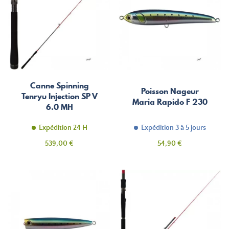
Canne Spinning
Poisson Nageur
Tenryu Injection SP V
Maria Rapido F 230
6.0 MH
Expédition 24 H
Expédition 3 à 5 jours
Prix
Prix
539,00 €
54,90 €