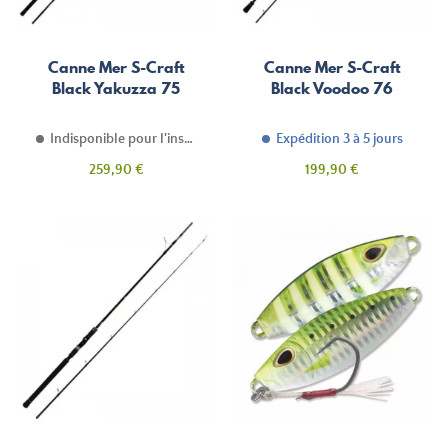
Canne Mer S-Craft
Canne Mer S-Craft
Black Yakuzza 75
Black Voodoo 76
Indisponible pour l'instant
Expédition 3 à 5 jours
Prix
Prix
259,90 €
199,90 €