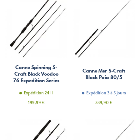
Canne Spinning S-
Canne Mer S-Craft
Craft Black Voodoo
Black Paia 80/5
76 Expedition Series
Expédition 24 H
Expédition 3 à 5 jours
Prix
Prix
199,99 €
339,90 €