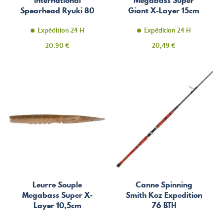
international
Megabass Super
Spearhead Ryuki 80
Giant X-Layer 15cm
SW
Expédition 24 H
Expédition 24 H
Prix
Prix
20,90 €
20,49 €
Leurre Souple
Canne Spinning
Megabass Super X-
Smith Koz Expedition
Layer 10,5cm
76 BTH