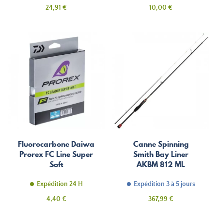
Prix
Prix
24,91 €
10,00 €
Fluorocarbone Daiwa
Canne Spinning
Prorex FC Line Super
Smith Bay Liner
Soft
AKBM 812 ML
Expédition 24 H
Expédition 3 à 5 jours
Prix
Prix
4,40 €
367,99 €