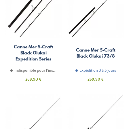
Canne Mer S-Craft
Canne Mer S-Craft
Black Olukai
Black Olukai 73/8
Expedition Series
73/8
Indisponible pour l'instant
Expédition 3 à 5 jours
Prix
Prix
269,90 €
269,90 €