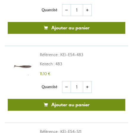
Quantité
remove
add
Ajouter au panier
Référence : KEI-ES4-483
Keitech : 483
11,10 €
Quantité
remove
add
Ajouter au panier
Référence : KEI-ES4-S11