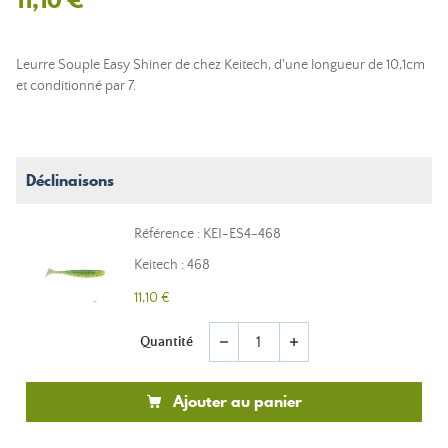
Leurre Souple Easy Shiner de chez Keitech, d'une longueur de 10,1cm
et conditionné par 7.
Déclinaisons
Référence : KEI-ES4-468
Keitech : 468
11,10 €
Quantité
remove
add
Ajouter au panier