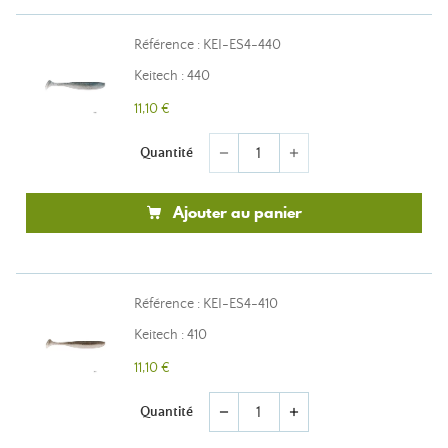
Référence : KEI-ES4-440
Keitech : 440
11,10 €
Quantité
remove
add
Ajouter au panier
Référence : KEI-ES4-410
Keitech : 410
11,10 €
Quantité
remove
add