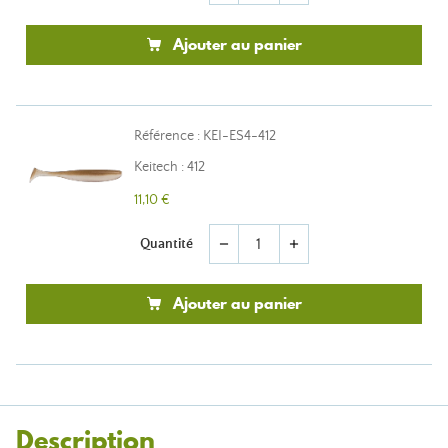
Ajouter au panier
Référence : KEI-ES4-412
Keitech : 412
11,10 €
Quantité
remove
add
Ajouter au panier
Description