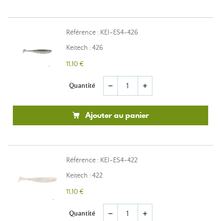
Référence : KEI-ES4-426
Keitech : 426
11,10 €
Quantité
remove
add
Ajouter au panier
Référence : KEI-ES4-422
Keitech : 422
11,10 €
Quantité
remove
add