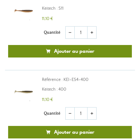
Keitech : S11
11,10 €
Quantité
remove
add
Ajouter au panier
Référence : KEI-ES4-400
Keitech : 400
11,10 €
Quantité
remove
add
Ajouter au panier