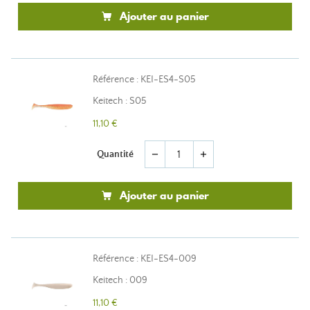
Ajouter au panier
Référence : KEI-ES4-S05
Keitech : S05
11,10 €
Quantité
remove
add
Ajouter au panier
Référence : KEI-ES4-009
Keitech : 009
11,10 €