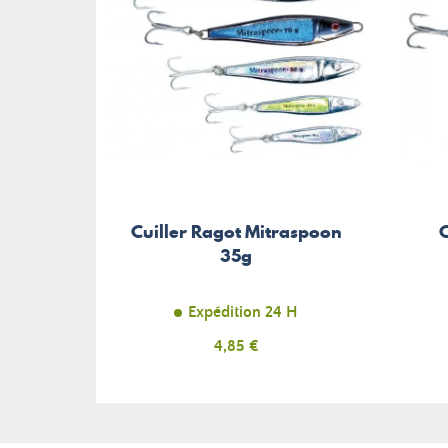
Cuiller Ragot Mitraspoon
C
35g
Expédition 24 H
Prix
4,85 €