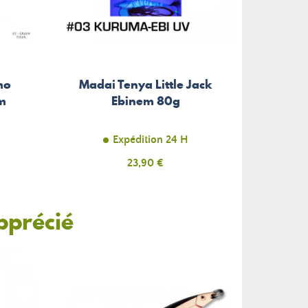
mo
Madai Tenya Little Jack
cm
Ebinem 80g
Expédition 24 H
Prix
23,90 €
pprécié