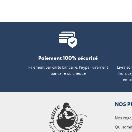
Paiement 100% sécurisé
Paiement par carte bancaire, Paypal, virement
Livraiso
bancaire ou chèque
(hors c
embal
NOS P
Nos enga
Qui somm