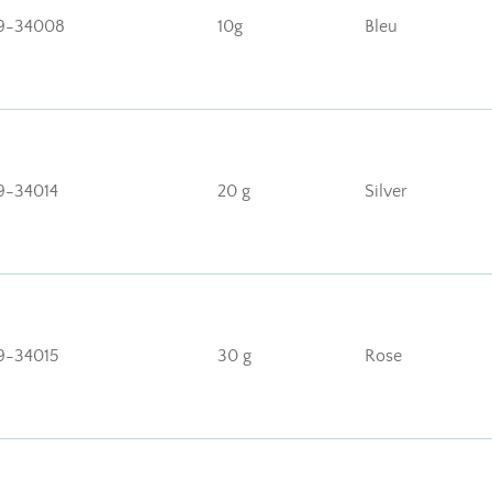
9-34008
10g
Bleu
9-34014
20 g
Silver
9-34015
30 g
Rose