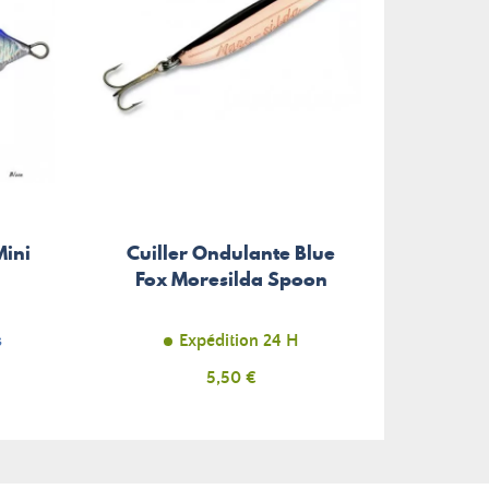
Mini
Cuiller Ondulante Blue
Fox Moresilda Spoon
s
Expédition 24 H
Prix
5,50 €