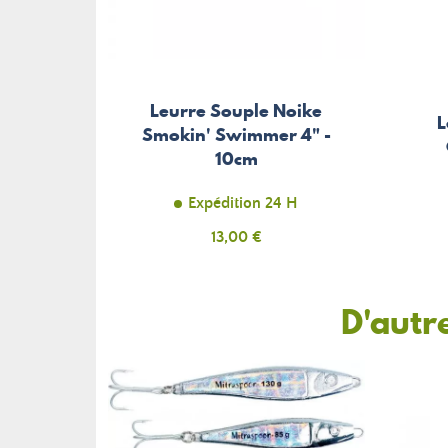
Leurre Souple Noike
L
Smokin' Swimmer 4" -
10cm
Expédition 24 H
Prix
13,00 €
D'autr