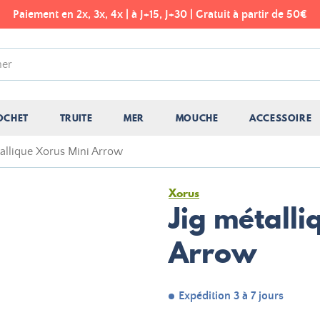
Paiement en 2x, 3x, 4x | à J+15, J+30 | Gratuit à partir de 50€
OCHET
TRUITE
MER
MOUCHE
ACCESSOIRE
tallique Xorus Mini Arrow
Xorus
Jig métalli
Arrow
Expédition 3 à 7 jours