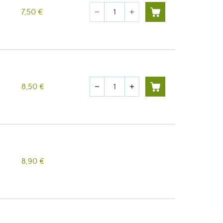
Quantité
7,50 €
remove
add
Quantité
8,50 €
remove
add
8,90 €