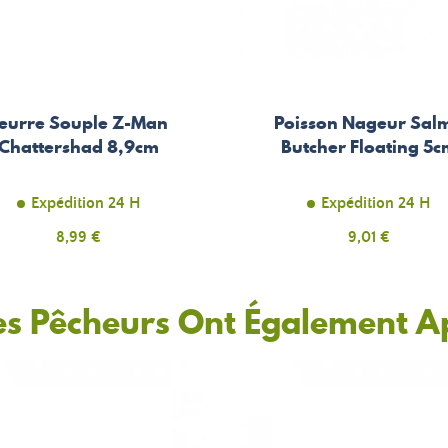
eurre Souple Z-Man
Poisson Nageur Sal
Chattershad 8,9cm
Butcher Floating 5
Expédition 24 H
Expédition 24 H
Prix
8,99 €
Prix
9,01 €
es Pêcheurs Ont Également A