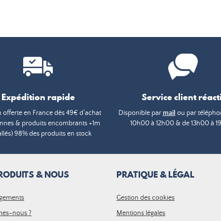
Expédition rapide
Service client réacti
n offerte en France dès 49€ d’achat
Disponible par
mail
ou par téléphon
annes & produits encombrants +1m
10h00 à 12h00 & de 13h00 à 1
lés) 98% des produits en stock
RODUITS & NOUS
PRATIQUE & LÉGAL
gements
Gestion des cookies
es-nous ?
Mentions légales