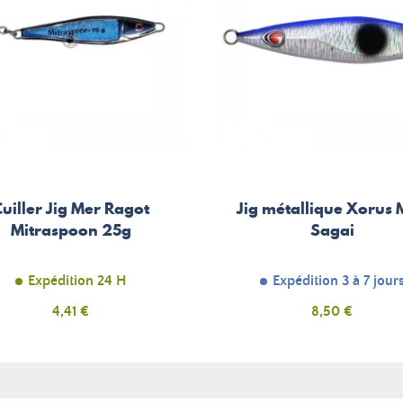
uiller Jig Mer Ragot
Jig métallique Xorus 
Mitraspoon 25g
Sagai
Expédition 24 H
Expédition 3 à 7 jour
Prix
4,41 €
Prix
8,50 €