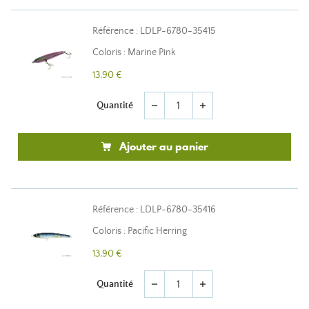
Référence : LDLP-6780-35415
Coloris : Marine Pink
13,90 €
Quantité
remove
add
Ajouter au panier
Référence : LDLP-6780-35416
Coloris : Pacific Herring
13,90 €
Quantité
remove
add