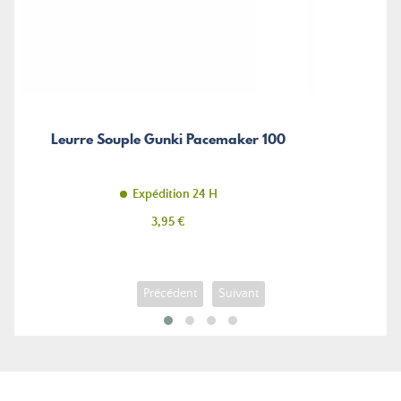
Leurre Souple Gunki Pacemaker 100
Expédition 24 H
Prix
3,95 €
Précédent
Suivant