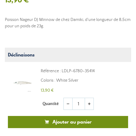
Poisson Nageur DJ Minnow de chez Damiki, d'une longueur de 8,5cm
pour un poids de 23g.
Déclinaisons
Référence : LDLP-6780-35414
Coloris : White Silver
13,90 €
Quantité
remove
add
Ajouter au panier