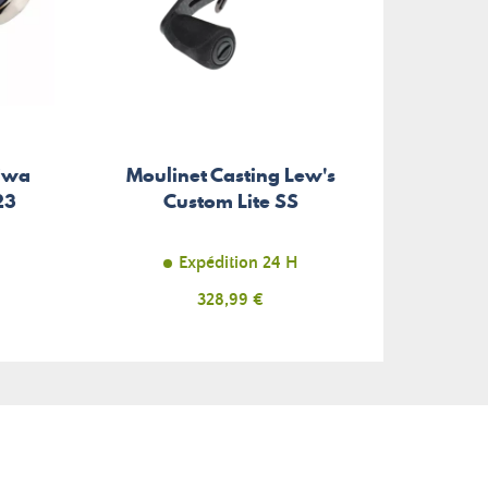
iwa
Moulinet Casting Lew's
23
Custom Lite SS
Expédition 24 H
Prix
328,99 €