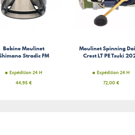
Bobine Moulinet
Moulinet Spinning Da
Shimano Stradic FM
Crest LT PE Tsuki 20
Expédition 24 H
Expédition 24 H
Prix
44,95 €
Prix
72,00 €