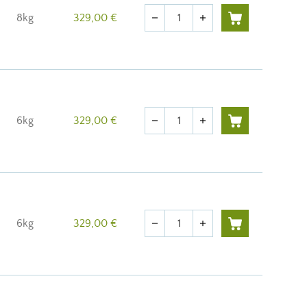
Quantité
8kg
329,00 €
remove
add
Quantité
6kg
329,00 €
remove
add
Quantité
6kg
329,00 €
remove
add