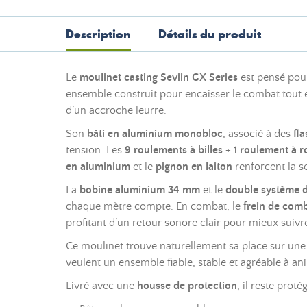
Description
Détails du produit
Le
moulinet casting Seviin GX Series
est pensé pour
ensemble construit pour encaisser le combat tout 
d’un accroche leurre.
Son
bâti en aluminium monobloc
, associé à des
fl
tension. Les
9 roulements à billes + 1 roulement à 
en aluminium
et le
pignon en laiton
renforcent la s
La
bobine aluminium 34 mm
et le
double système d
chaque mètre compte. En combat, le
frein de comb
profitant d’un retour sonore clair pour mieux suivre 
Ce moulinet trouve naturellement sa place sur un
veulent un ensemble fiable, stable et agréable à a
Livré avec une
housse de protection
, il reste prot